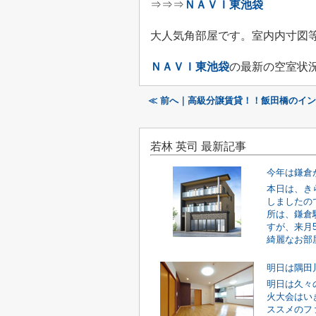
⇒⇒⇒
ＮＡＶＩ東池袋
大人気角部屋です。室内内寸図
ＮＡＶＩ東池袋
の最新の空室状
≪ 前へ｜高級分譲賃貸！！飯田橋のイ
若林 英司 最新記事
今年は鎌倉
本日は、き
しましたの
所は、鎌倉
すが、来月
綺麗なお部屋
明日は隅田
明日は久々
火大会はい
ススメのフ