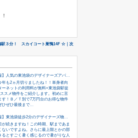
！！
駅３分！ スカイコート巣鴨14F ☆｜次
【新着情報】人気の東池袋のデザイナーズアパート♪
今年も2ヵ月切りましたね！！単身者向
ターネットの利用料が無料+東池袋駅徒
おススメ物件をご紹介します。初めに言
ます！Ｂ／Ｔ別で7万円台のお得な物件
ひぜひ最後まで...
【新着情報】東池袋徒歩2分のデザイナーズ物件！！
日が続きますね！この時期、駅まであま
くないですよね。さらに最上階とかの部
きるとすごく暑く感じるので暑がりな人