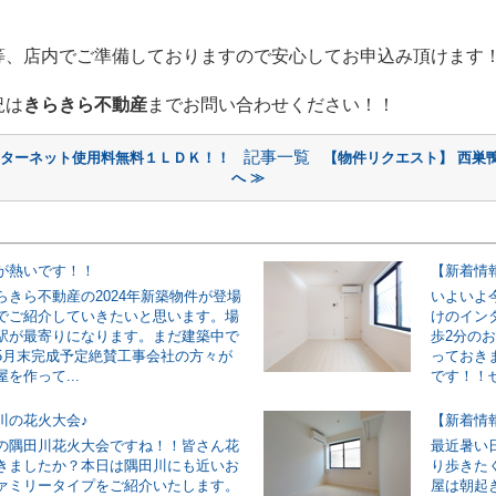
等、店内でご準備しておりますので安心してお申込み頂けます
況は
きらきら不動産
までお問い合わせください！！
記事一覧
ンターネット使用料無料１ＬＤＫ！！
【物件リクエスト】 西巣鴨
へ ≫
が熱いです！！
らきら不動産の2024年新築物件が登場
いよいよ
でご紹介していきたいと思います。場
けのイン
駅が最寄りになります。まだ建築中で
歩2分の
5月末完成予定絶賛工事会社の方々が
っておき
を作って...
です！！ぜ
川の花火大会♪
の隅田川花火大会ですね！！皆さん花
最近暑い
きましたか？本日は隅田川にも近いお
り歩きた
ァミリータイプをご紹介いたします。
屋は朝起