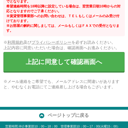
でとなります。
希望連絡時間を18時以降に設定している場合は、翌営業日朝10時からの対
応となりますのでご了承ください。
※賃貸管理事業部へのお問い合わせは、ＴＥＬもしくはメールのみ受け付
けております。
※お部屋の解約に関しましては、メールもしくはＦＡＸでの受付となりま
す。
※
利用規約
及び
プライバシーポリシー
を必ずお読みください。
上記内容に同意いただいた場合は、確認画面へお進みください。
上記に同意して確認画面へ
※メール連絡をご希望でも、メールアドレスに間違いがあります
と、やむなくお電話にてご連絡差し上げる場合もございます。
ページトップに戻る
営業時間:仲介事業部10：00～18：00 管理事業部10：00～17：00(火曜15：00）