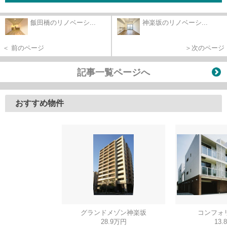
飯田橋のリノベーシ...
神楽坂のリノベーシ...
＜ 前のページ
＞次のページ
記事一覧ページへ
おすすめ物件
グランドメゾン神楽坂
コンフォ
28.9万円
13.