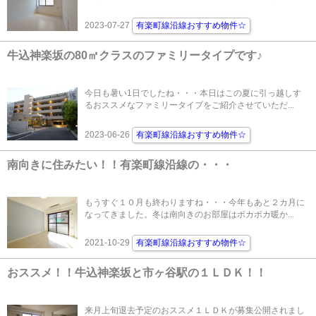
2023-07-27
有楽町線沿線おすすめ物件☆
牛込神楽坂の80㎡クラスのファミリータイプです♪
今日も暑い1日でしたね・・・本日はこの夏に引っ越しす
るおススメなファミリータイプをご紹介させていただ...
2023-06-26
有楽町線沿線おすすめ物件☆
南向きに住みたい！！有楽町線沿線の・・・
もうすぐ１０月も終わりますね・・・今年もあと２カ月に
なってきました。冬は南向きのお部屋はポカポカ暖か...
2021-10-29
有楽町線沿線おすすめ物件☆
おススメ！！牛込神楽坂と市ヶ谷駅の１ＬＤＫ！！
来月上旬退去予定のおススメ１ＬＤＫが募集公開されまし