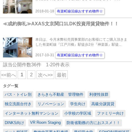
2018-01-18
有楽町線沿線おすすめ物件☆
≪成約御礼≫AXAS文京関口1LDK投資用賃貸物件！！
本日は、今月末弊社売買事業部のお客様にてご購入頂きま
した有楽町線『江戸川橋』駅徒歩2分『神楽坂』駅徒...
2017-10-31
有楽町線沿線おすすめ物件☆
該当公開件数
36
件
1-20
件表示
1
2
<<前へ
次へ>>
最初
タグ一覧
バス・トイレ別
きらきら不動産 管理物件
利便性抜群
独立洗面台付き
リノベーション
学生向け
高級分譲賃貸
インターネット無料マンション
小学校の学区域
ファミリー向け
VR Room Staging
DINKS向け
防衛省勤務の方におススメ！！