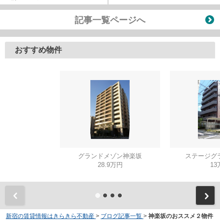
記事一覧ページへ
おすすめ物件
グランドメゾン神楽坂
ステージグ
28.9万円
13
新宿の賃貸情報はきらきら不動産
>
ブログ記事一覧
>
神楽坂のおススメ２物件