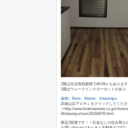
2階は生活有効面積で49.69㎡もありま
1階はウォークインクローゼットがあり、3
仮称）Reno Meteor Kitasenjyu
詳細は以下ＵＲＬをクリックしてくださ
⇒http://www.kirakiraestate.co.jp
0kitasenjyu/room26156978.html
限定2部屋です！！礼金なしの住み替え
お問い合わせはきらきら不動産まで(^^♪