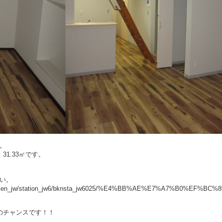
す。
1.33㎡です。
い。
/chinensen_jw/station_jw6/bknsta_jw6025/%E4%BB%AE%E7%A7%B0%EF%
のチャンスです！！