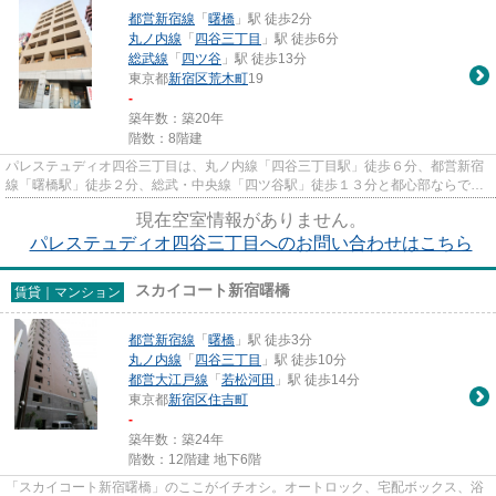
都営新宿線
「
曙橋
」駅 徒歩2分
丸ノ内線
「
四谷三丁目
」駅 徒歩6分
総武線
「
四ツ谷
」駅 徒歩13分
東京都
新宿区
荒木町
19
-
築年数：築20年
階数：8階建
パレステュディオ四谷三丁目は、丸ノ内線「四谷三丁目駅」徒歩６分、都営新宿
線「曙橋駅」徒歩２分、総武・中央線「四ツ谷駅」徒歩１３分と都心部ならでは
のアクセスが良い高級分譲賃...
現在空室情報がありません。
パレステュディオ四谷三丁目へのお問い合わせはこちら
スカイコート新宿曙橋
賃貸｜マンション
都営新宿線
「
曙橋
」駅 徒歩3分
丸ノ内線
「
四谷三丁目
」駅 徒歩10分
都営大江戸線
「
若松河田
」駅 徒歩14分
東京都
新宿区
住吉町
-
築年数：築24年
階数：12階建 地下6階
「スカイコート新宿曙橋」のここがイチオシ。オートロック、宅配ボックス、浴