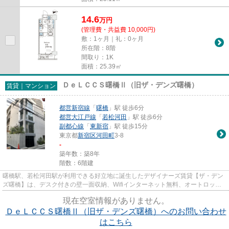
14.6
万
円
(管理費・共益費 10,000円)
敷：1ヶ月｜礼：0ヶ月
所在階：8階
間取り：1K
面積：25.39㎡
ＤｅＬＣＣＳ曙橋Ⅱ（旧ザ・デンズ曙橋）
賃貸｜マンション
都営新宿線
「
曙橋
」駅 徒歩6分
都営大江戸線
「
若松河田
」駅 徒歩6分
副都心線
「
東新宿
」駅 徒歩15分
東京都
新宿区
河田町
3-8
-
築年数：築8年
階数：6階建
曙橋駅、若松河田駅が利用できる好立地に誕生したデザイナーズ賃貸【ザ・デン
ズ曙橋】は、デスク付きの壁一面収納、Wifiインターネット無料、オートロッ
ク、宅配ボックス、独立洗面台...
現在空室情報がありません。
ＤｅＬＣＣＳ曙橋Ⅱ（旧ザ・デンズ曙橋）へのお問い合わせ
はこちら