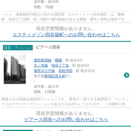
築年数：築18年
階数：7階建
ペット、楽器相談可能な人気の分譲賃貸『エスティメゾン四谷坂町』は、曙橋
駅、四谷三丁目駅、四ッ谷駅の3駅4路線が使える通勤・通学に便利な物件です。
エントランスは、オートロック...
現在空室情報がありません。
エスティメゾン四谷坂町へのお問い合わせはこちら
ピアース四谷
賃貸｜マンション
都営新宿線
「
曙橋
」駅 徒歩4分
丸ノ内線
「
四谷三丁目
」駅 徒歩6分
都営大江戸線
「
若松河田
」駅 徒歩15分
東京都
新宿区
富久町
8-1
-
築年数：築21年
階数：13階建
曙橋４分の高級分譲賃貸マンションです。 夜景が一望できる角部屋で、ワンラン
ク上のデザイナーズマンションがあなたをお待ちしております。 この物件の売り
は、基本設備はすべて整っ...
現在空室情報がありません。
ピアース四谷へのお問い合わせはこちら