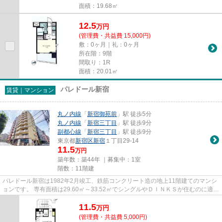
面積：19.68㎡
12.5
万
円
(管理費・共益費 15,000円)
敷：0ヶ月｜礼：0ヶ月
所在階：9階
間取り：1R
面積：20.01㎡
パレドール新宿
賃貸｜マンション
丸ノ内線
「
新宿御苑前
」駅 徒歩5分
丸ノ内線
「
新宿三丁目
」駅 徒歩9分
副都心線
「
新宿三丁目
」駅 徒歩9分
東京都
新宿区
新宿
１丁目29-14
11.5
万円
築年数：築44年 ｜募集中：
1室
階数：11階建
パレドール新宿は1982年2月竣工、鉄筋コンクリート造の地上11階建てのマンシ
ョンです。 専有面積は29.60㎡～33.52㎡でシングルやＤＩＮＫＳが住むのに適し
たプランが中心となっていま...
11.5
万
円
(管理費・共益費 5,000円)