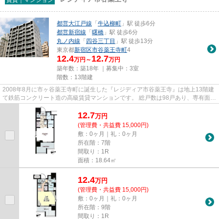
都営大江戸線
「
牛込柳町
」駅 徒歩6分
都営新宿線
「
曙橋
」駅 徒歩6分
丸ノ内線
「
四谷三丁目
」駅 徒歩13分
東京都
新宿区
市谷薬王寺町
4
12.4
12.7
万円～
万円
築年数：築18年 ｜募集中：
3室
階数：13階建
2008年8月に市ヶ谷薬王寺町に誕生した『レジディア市谷薬王寺』は地上13階建
て鉄筋コンクリート造の高級賃貸マンションです。 総戸数は98戸あり、専有面積
は18.00㎡～39.95㎡、間取り...
12.7
万
円
(管理費・共益費 15,000円)
敷：0ヶ月｜礼：0ヶ月
所在階：7階
間取り：1R
面積：18.64㎡
12.4
万
円
(管理費・共益費 15,000円)
敷：0ヶ月｜礼：0ヶ月
所在階：9階
間取り：1R