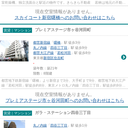
室乾燥機、独立洗面台と駅近の物件です。きらきら不動産 若林は地元の不動産
会社。こちらの地域のお住ま...
現在空室情報がありません。
スカイコート新宿曙橋へのお問い合わせはこちら
プレミアステージ市ヶ谷河田町
賃貸｜マンション
都営新宿線
「
曙橋
」駅 徒歩3分
丸ノ内線
「
四谷三丁目
」駅 徒歩9分
都営大江戸線
「
若松河田
」駅 徒歩8分
東京都
新宿区
住吉町
-
築年数：築21年
階数：8階建
都営地下鉄新宿線「曙橋」より新宿まで3分、大手町まで9分、都営地下鉄大江戸
線「若松河田」駅徒歩約8分、東京メトロ丸ノ内線「四谷三丁目」駅徒歩約9分と
仕事にも遊びにもアクセスが...
現在空室情報がありません。
プレミアステージ市ヶ谷河田町へのお問い合わせはこちら
ガラ・ステーション四谷三丁目
賃貸｜マンション
丸ノ内線
「
四谷三丁目
」駅 徒歩1分