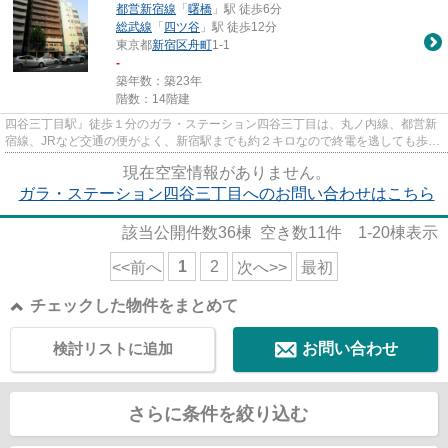
都営新宿線
「
曙橋
」駅 徒歩6分
総武線
「
四ツ谷
」駅 徒歩12分
東京都
新宿区
舟町
1-1
-
築年数：築23年
階数：14階建
四谷三丁目駅』徒歩１分のガラ・ステーション四谷三丁目は、丸ノ内線、都営新
宿線、JRなど交通の便がよく、新宿駅までも約２キロなので終電を逃しても歩い
て帰れます。周辺にはスーパ...
現在空室情報がありません。
ガラ・ステーション四谷三丁目へのお問い合わせはこちら
該当公開件数
36
棟 空き数
11
件
1-20
棟表示
1
2
<<前へ
次へ>>
最初
チェックした物件をまとめて
検討リストに追加
お問い合わせ
さらに条件を絞り込む