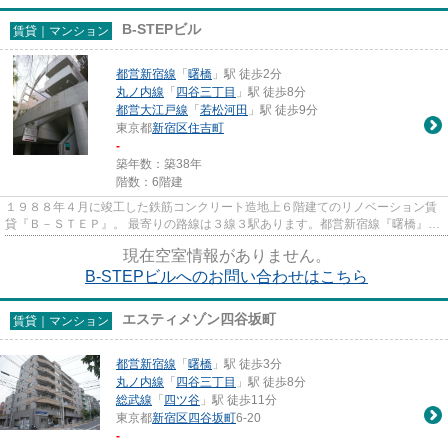
B-STEPビル
賃貸｜マンション
都営新宿線
「
曙橋
」駅 徒歩2分
丸ノ内線
「
四谷三丁目
」駅 徒歩8分
都営大江戸線
「
若松河田
」駅 徒歩9分
東京都
新宿区
住吉町
-
築年数：築38年
階数：6階建
１９８８年４月に竣工した鉄筋コンクリート造地上６階建てのリノベーション賃
貸『Ｂ－ＳＴＥＰ』。 最寄りの路線は３線３駅あります。都営新宿線『曙橋』駅
徒歩２分、都営大江戸線『若...
現在空室情報がありません。
B-STEPビルへのお問い合わせはこちら
エスティメゾン四谷坂町
賃貸｜マンション
都営新宿線
「
曙橋
」駅 徒歩3分
丸ノ内線
「
四谷三丁目
」駅 徒歩8分
総武線
「
四ツ谷
」駅 徒歩11分
東京都
新宿区
四谷坂町
6-20
-