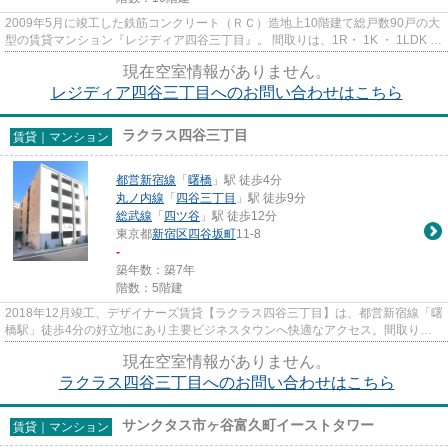
2009年5月に竣工した鉄筋コンクリート（ＲＣ）造地上10階建て総戸数90戸の大
型の賃貸マンション『レジディア四谷三丁目』。 間取りは、1R・ 1K ・ 1LDK ・
2LDK、平米数は20.28㎡ ～ 6...
現在空室情報がありません。
レジディア四谷三丁目へのお問い合わせはこちら
ラクラス四谷三丁目
賃貸｜マンション
都営新宿線
「
曙橋
」駅 徒歩4分
丸ノ内線
「
四谷三丁目
」駅 徒歩9分
総武線
「
四ツ谷
」駅 徒歩12分
東京都
新宿区
四谷坂町
11-8
-
築年数：築7年
階数：5階建
2018年12月竣工、デザイナーズ賃貸【ラクラス四谷三丁目】は、都営新宿線「曙
橋駅」徒歩4分の好立地にあり主要ビジネスタウンへ快適なアクセス。間取りは
１Kから１LDKまで全7タイプあ...
現在空室情報がありません。
ラクラス四谷三丁目へのお問い合わせはこちら
サンクタス市ヶ谷富久町イーストタワー
賃貸｜マンション