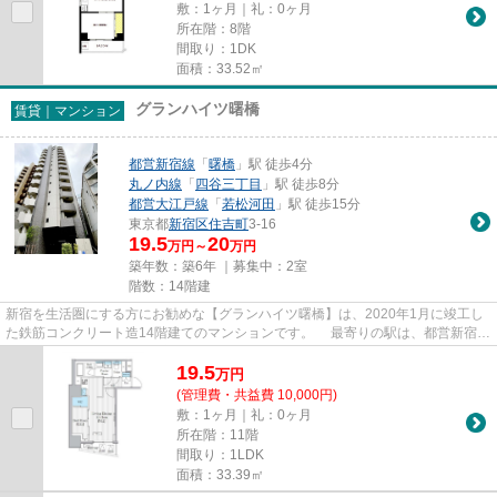
敷：1ヶ月｜礼：0ヶ月
所在階：8階
間取り：1DK
面積：33.52㎡
グランハイツ曙橋
賃貸｜マンション
都営新宿線
「
曙橋
」駅 徒歩4分
丸ノ内線
「
四谷三丁目
」駅 徒歩8分
都営大江戸線
「
若松河田
」駅 徒歩15分
東京都
新宿区
住吉町
3-16
19.5
20
万円～
万円
築年数：築6年 ｜募集中：
2室
階数：14階建
新宿を生活圏にする方にお勧めな【グランハイツ曙橋】は、2020年1月に竣工し
た鉄筋コンクリート造14階建てのマンションです。 最寄りの駅は、都営新宿線
「曙橋」駅へ徒歩4分。東京メ...
19.5
万
円
(管理費・共益費 10,000円)
敷：1ヶ月｜礼：0ヶ月
所在階：11階
間取り：1LDK
面積：33.39㎡