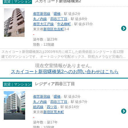
スカイコート新宿曙橋第2
賃貸｜マンション
都営新宿線
「
曙橋
」駅 徒歩2分
丸ノ内線
「
四谷三丁目
」駅 徒歩8分
都営大江戸線
「
牛込柳町
」駅 徒歩15分
東京都
新宿区
住吉町
3-4
-
築年数：築23年
階数：12階建
スカイコート新宿曙橋第2は2003年6月に竣工した鉄骨鉄筋コンクリート造12階
建てのマンションです。 オートロックや宅配ボックス、防犯カメラなど完備の分
譲マンションです。 最寄駅は...
現在空室情報がありません。
スカイコート新宿曙橋第2へのお問い合わせはこちら
レジディア四谷三丁目
賃貸｜マンション
都営新宿線
「
曙橋
」駅 徒歩2分
丸ノ内線
「
四谷三丁目
」駅 徒歩7分
総武線
「
四ツ谷
」駅 徒歩14分
東京都
新宿区
荒木町
-
築年数：築17年
階数：10階建