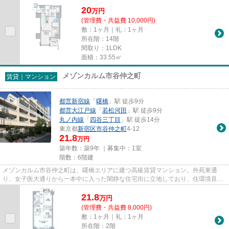
20
万
円
(管理費・共益費 10,000円)
敷：1ヶ月｜礼：1ヶ月
所在階：14階
間取り：1LDK
面積：33.55㎡
メゾンカルム市谷仲之町
賃貸｜マンション
都営新宿線
「
曙橋
」駅 徒歩9分
都営大江戸線
「
若松河田
」駅 徒歩9分
丸ノ内線
「
四谷三丁目
」駅 徒歩14分
東京都
新宿区
市谷仲之町
4-12
21.8
万円
築年数：築9年 ｜募集中：
1室
階数：6階建
メゾンカルム市谷仲之町は、曙橋エリアに建つ高級賃貸マンション。外苑東通
り、女子医大通りから一本中に入った閑静な住宅街に立地しており、住環境良好
です。敷地内には植栽豊かな中...
21.8
万
円
(管理費・共益費 8,000円)
敷：1ヶ月｜礼：1ヶ月
所在階：2階