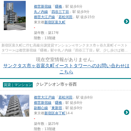
都営新宿線
「
曙橋
」駅 徒歩6分
丸ノ内線
「
四谷三丁目
」駅 徒歩9分
都営大江戸線
「
若松河田
」駅 徒歩15分
東京都
新宿区
富久町
-
築年数：築17年
階数：13階建
新宿区富久町に佇む高級分譲賃貸マンション≪サンクタス市ヶ谷久富町イースト
タワー≫は都営新宿線『曙橋』駅や丸ノ内線『四谷三丁目』駅、少し歩けば都営
大江戸線『若松河田』駅と3沿線...
現在空室情報がありません。
サンクタス市ヶ谷富久町イーストタワーへのお問い合わせは
こちら
クレアシオン市ヶ谷西
賃貸｜マンション
都営大江戸線
「
若松河田
」駅 徒歩8分
都営新宿線
「
曙橋
」駅 徒歩8分
副都心線
「
東新宿
」駅 徒歩9分
東京都
新宿区
余丁町
14-4
-
築年数：築25年
階数：13階建