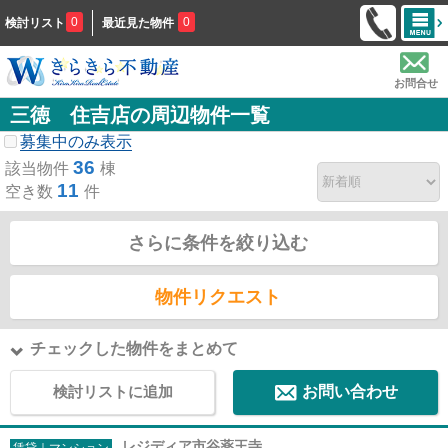
0
0
検討リスト
最近見た物件
お問合せ
三徳 住吉店の周辺物件一覧
募集中のみ表示
36
該当物件
棟
11
空き数
件
さらに条件を絞り込む
物件リクエスト
チェックした物件をまとめて
検討リストに追加
お問い合わせ
レジディア市谷薬王寺
賃貸｜マンション