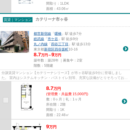
間取り：1LDK
面積：43.06㎡
カテリーナ市ヶ谷
賃貸｜マンション
都営新宿線
「
曙橋
」駅 徒歩7分
総武線
「
市ケ谷
」駅 徒歩9分
丸ノ内線
「
四谷三丁目
」駅 徒歩13分
東京都
新宿区
四谷坂町
10-16
8.7
9
万円～
万円
築年数：築28年 ｜募集中：
2室
階数：5階建
分譲賃貸マンション【カテリーナシリーズ】が市ヶ谷駅徒歩9分に登場しまし
た。 室内はシステムキッチン・バストイレ別等、充実な設備がとりそろっており
ます。 もちろん分譲マンション...
8.7
万
円
(管理費・共益費 15,000円)
敷：0ヶ月｜礼：1ヶ月
所在階：2階
間取り：1K
面積：22.48㎡
9
万
円