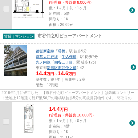
(管理費・共益費 8,000円)
敷：1ヶ月｜礼：1ヶ月
所在階：5階
間取り：1K
面積：26.69㎡
市谷仲之町ビューアパートメント
賃貸｜マンション
都営新宿線
「
曙橋
」駅 徒歩5分
都営大江戸線
「
牛込柳町
」駅 徒歩7分
丸ノ内線
「
四谷三丁目
」駅 徒歩12分
東京都
新宿区
市谷仲之町
4-42
14.4
14.6
万円～
万円
築年数：築7年 ｜募集中：
2室
階数：12階建
2019年1月に竣工した、【市谷仲之町ビューアパートメント】は鉄筋コンクリー
ト造地上12階建て総戸数56戸の曙橋駅徒歩5分の高級賃貸物件です。 間取りのプ
ランは１Ｋ主体（一部１ＬＤＫ...
14.4
万
円
(管理費・共益費 10,000円)
敷：1ヶ月｜礼：0ヶ月
所在階：4階
間取り：1K
面積：25.11㎡