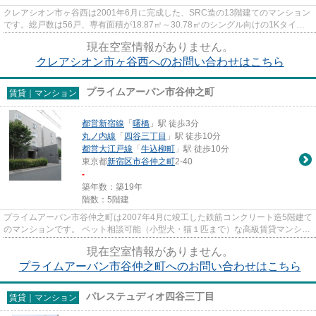
クレアシオン市ヶ谷西は2001年6月に完成した、SRC造の13階建てのマンション
です。総戸数は56戸、専有面積が18.87㎡～30.78㎡のシングル向けの1Kタイプ
が主体となっています。バス・ト...
現在空室情報がありません。
クレアシオン市ヶ谷西へのお問い合わせはこちら
プライムアーバン市谷仲之町
賃貸｜マンション
都営新宿線
「
曙橋
」駅 徒歩3分
丸ノ内線
「
四谷三丁目
」駅 徒歩10分
都営大江戸線
「
牛込柳町
」駅 徒歩10分
東京都
新宿区
市谷仲之町
2-40
-
築年数：築19年
階数：5階建
プライムアーバン市谷仲之町は2007年4月に竣工した鉄筋コンクリート造5階建て
のマンションです。 ペット相談可能（小型犬・猫１匹まで）な高級賃貸マンショ
ンです。オートロックや宅配...
現在空室情報がありません。
プライムアーバン市谷仲之町へのお問い合わせはこちら
パレステュディオ四谷三丁目
賃貸｜マンション