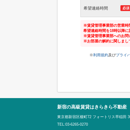
希望連絡時間
必須
※賃貸管理事業部の営業時間
希望連絡時間を18時以降
※賃貸管理事業部へのお問
※お部屋の解約に関しまし
※
利用規約
及び
プライ
新宿の高級賃貸はきらきら不動産
東京都新宿区榎町72 フォートリス早稲田 3
TEL:03-6265-0270