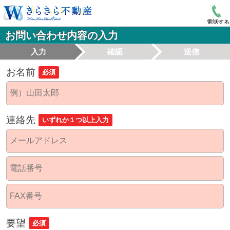
電話する
お問い合わせ内容の入力
入力
確認
送信
お名前
必須
連絡先
いずれか１つ以上入力
要望
必須