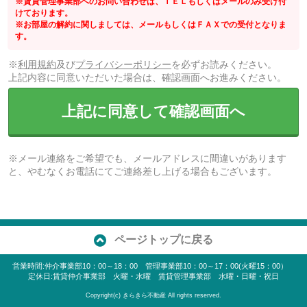
※賃貸管理事業部へのお問い合わせは、ＴＥＬもしくはメールのみ受け付
けております。
※お部屋の解約に関しましては、メールもしくはＦＡＸでの受付となりま
す。
※
利用規約
及び
プライバシーポリシー
を必ずお読みください。
上記内容に同意いただいた場合は、確認画面へお進みください。
上記に同意して確認画面へ
※メール連絡をご希望でも、メールアドレスに間違いがあります
と、やむなくお電話にてご連絡差し上げる場合もございます。
ページトップに戻る
営業時間:仲介事業部10：00～18：00 管理事業部10：00～17：00(火曜15：00）
定休日:賃貸仲介事業部 火曜・水曜 賃貸管理事業部 水曜・日曜・祝日
Copyright(c) きらきら不動産 All rights reserved.