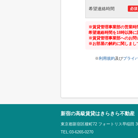
希望連絡時間
必須
※賃貸管理事業部の営業時間
希望連絡時間を18時以降
※賃貸管理事業部へのお問
※お部屋の解約に関しまし
※
利用規約
及び
プライ
新宿の高級賃貸はきらきら不動産
東京都新宿区榎町72 フォートリス早稲田 3
TEL:03-6265-0270