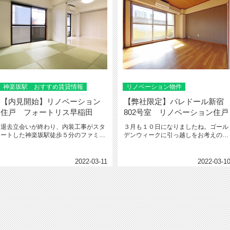
神楽坂駅 おすすめ賃貸情報
リノベーション物件
【内見開始】リノベーション
【弊社限定】パレドール新宿
住戸 フォートリス早稲田
802号室 リノベーション住戸
退去立会いが終わり、内装工事がスタ
３月も１０日になりましたね。ゴール
ートした神楽坂駅徒歩５分のファミリ
デンウィークに引っ越しをお考えの方
ータイプをご紹介いたします。徒歩...
に、新宿御苑の管理物件に空きがで...
2022-03-11
2022-03-1