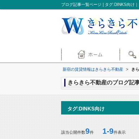
ブログ記事一覧ページ | タグ:DINKS
新宿の賃貸情報はきらきら不動産
>
きら
きらきら不動産のブログ記事一覧
タグ:DINKS向け
9
1-9
該当公開件数
件
件表示