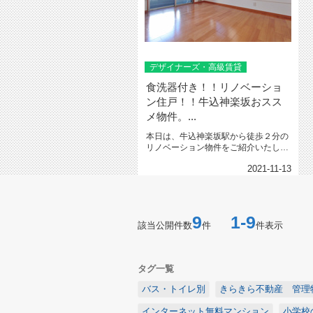
デザイナーズ・高級賃貸
食洗器付き！！リノベーショ
ン住戸！！牛込神楽坂おスス
メ物件。...
本日は、牛込神楽坂駅から徒歩２分の
リノベーション物件をご紹介いたしま
す！！水回りが新しく生まれ変わっ...
2021-11-13
9
1-9
該当公開件数
件
件表示
タグ一覧
バス・トイレ別
きらきら不動産 管理
インターネット無料マンション
小学校