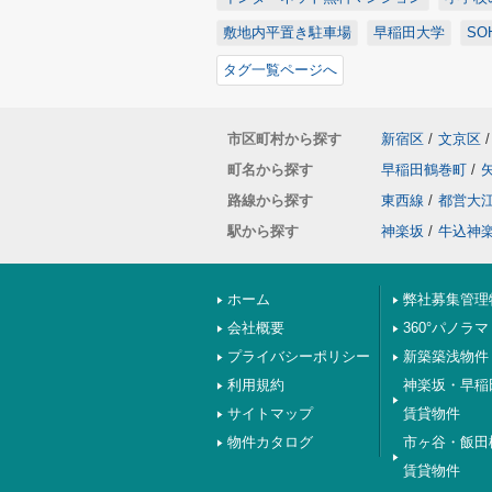
敷地内平置き駐車場
早稲田大学
SO
タグ一覧ページへ
市区町村から探す
新宿区
/
文京区
/
町名から探す
早稲田鶴巻町
/
路線から探す
東西線
/
都営大
駅から探す
神楽坂
/
牛込神
ホーム
弊社募集管理
会社概要
360°パノラマ
プライバシーポリシー
新築築浅物件
利用規約
神楽坂・早稲
サイトマップ
賃貸物件
物件カタログ
市ヶ谷・飯田
賃貸物件