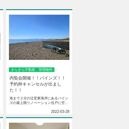
きらきら不動産 管理物件
内覧会開催！！パインズ！！
予約枠キャンセルが出まし
た！！
海まで２分の辻堂東海岸にあるパイン
ズの最上階リノベーション住戸に空き
が出ました！！現在下記日程で内覧...
2
2022-03-28