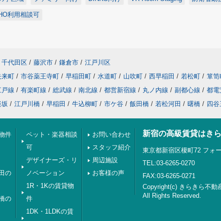
HO利用相談可
千代田区
/
藤沢市
/
鎌倉市
/
江戸川区
矢来町
/
市谷薬王寺町
/
早稲田町
/
水道町
/
山吹町
/
西早稲田
/
若松町
/
箪笥
江戸線
/
有楽町線
/
総武線
/
南北線
/
都営新宿線
/
丸ノ内線
/
副都心線
/
都電
楽坂
/
江戸川橋
/
早稲田
/
牛込柳町
/
市ケ谷
/
飯田橋
/
若松河田
/
曙橋
/
四谷
新宿の高級賃貸はき
物件
ペット・楽器相談
お問い合わせ
可
スタッフ紹介
東京都新宿区榎町72 フォー
デザイナーズ・リ
周辺施設
TEL:03-6265-0270
田の
ノベーション
お客様の声
FAX:03-6265-0271
1R・1Kの賃貸物
Copyright(c) きらきら不動
All Rights Reserved.
橋の
件
1DK・1LDKの賃