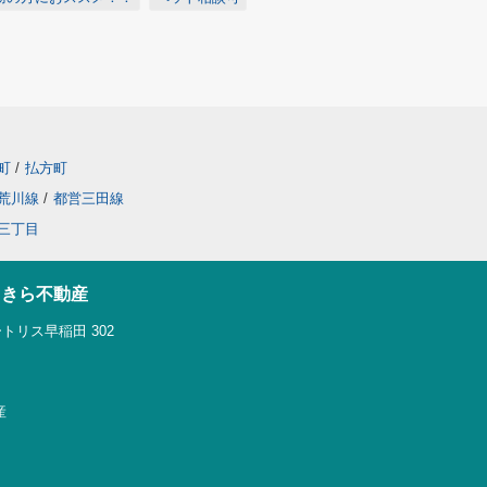
町
/
払方町
荒川線
/
都営三田線
三丁目
らきら不動産
トリス早稲田 302
産