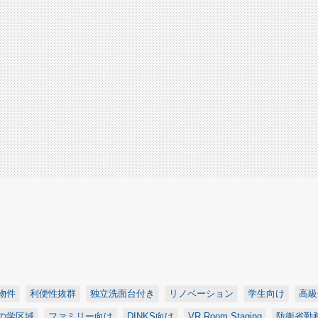
物件
利便性抜群
独立洗面台付き
リノベーション
学生向け
高級
の学区域
ファミリー向け
DINKS向け
VR Room Staging
防衛省勤