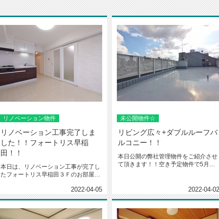
リノベーション物件
未公開物件☆
リノベーション工事完了しま
リビング広々+ダブルルーフバ
した！！フォートリス早稲
ルコニー！！
田！！
本日公開の弊社管理物件をご紹介させ
て頂きます！！空き予定物件で5月下
本日は、リノベーション工事が完了し
旬頃に内覧開始予定ですが、このお...
たフォートリス早稲田３Ｆのお部屋を
ご紹介したいと思います。４０㎡２...
2022-04-05
2022-04-0