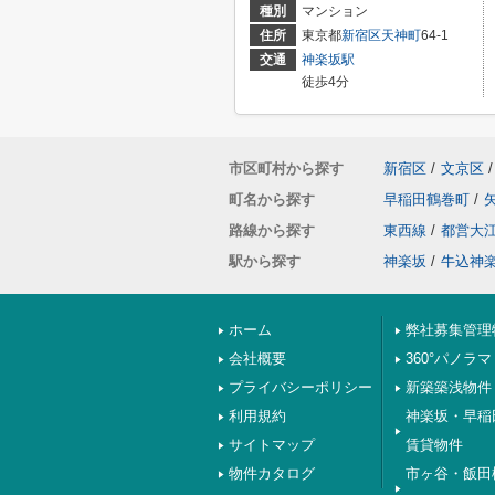
種別
マンション
住所
東京都
新宿区
天神町
64-1
交通
神楽坂駅
徒歩4分
市区町村から探す
新宿区
/
文京区
/
町名から探す
早稲田鶴巻町
/
路線から探す
東西線
/
都営大
駅から探す
神楽坂
/
牛込神
ホーム
弊社募集管理
会社概要
360°パノラマ
プライバシーポリシー
新築築浅物件
利用規約
神楽坂・早稲
サイトマップ
賃貸物件
物件カタログ
市ヶ谷・飯田