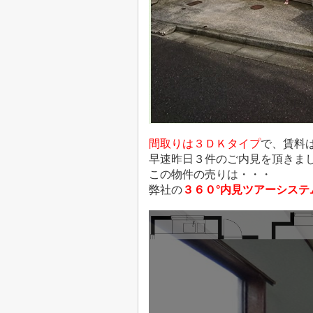
間取りは３ＤＫタイプ
で、賃料
早速昨日３件のご内見を頂きま
この物件の売りは・・・
弊社の
３６０°内見ツアーシステ