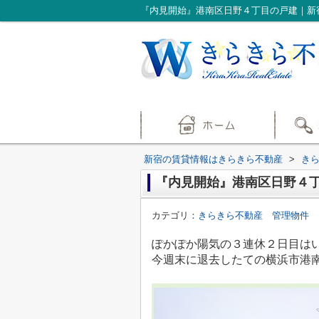
『内見開始』港南区日野４丁目の戸建｜新
新宿の賃貸情報はきらきら不動産
>
き
『内見開始』港南区日野４
カテゴリ：
きらきら不動産 管理物件
ぽかぽか陽気の３連休２日目は
今週末に退去したての横浜市港