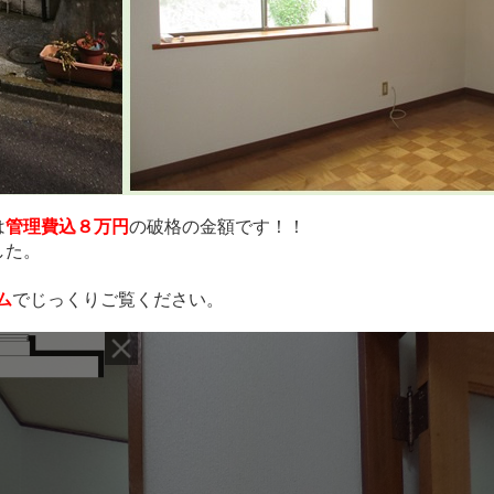
は
管理費込８万円
の破格の金額です！！
した。
ム
でじっくりご覧ください。