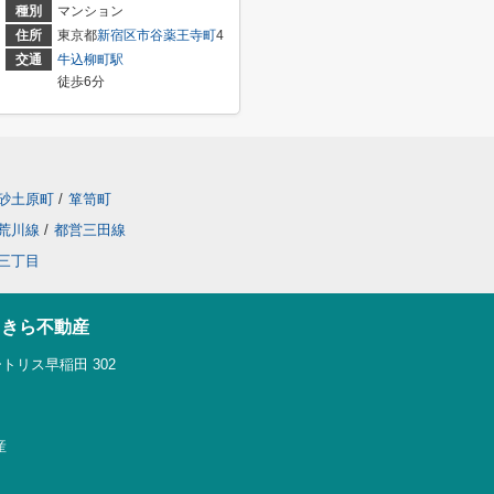
種別
マンション
住所
東京都
新宿区
市谷薬王寺町
4
交通
牛込柳町駅
徒歩6分
砂土原町
/
箪笥町
荒川線
/
都営三田線
三丁目
らきら不動産
トリス早稲田 302
産