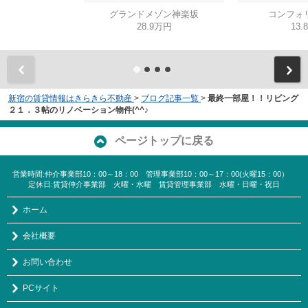
グランドメゾン神楽坂
コンフォ
28.9万円
13.
新宿の賃貸情報はきらきら不動産
>
ブログ記事一覧
>
最終一部屋！！リビング
２１．３帖のリノベーション物件(^^♪
ページトップに戻る
営業時間:仲介事業部10：00～18：00 管理事業部10：00～17：00(火曜15：00）
定休日:賃貸仲介事業部 火曜・水曜 賃貸管理事業部 水曜・日曜・祝日
ホーム
会社概要
お問い合わせ
PCサイト