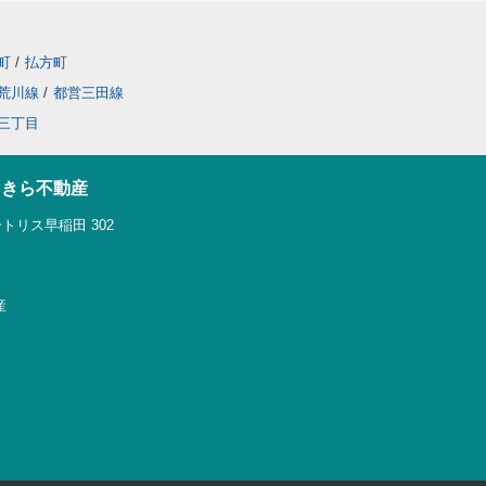
町
/
払方町
荒川線
/
都営三田線
三丁目
らきら不動産
トリス早稲田 302
産