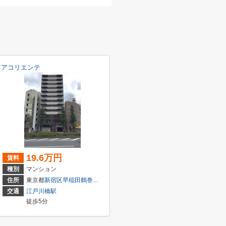
アコリエンテ
19.6万円
賃料
種別
マンション
住所
東京都
新宿区
早稲田鶴巻町
574
交通
江戸川橋駅
徒歩5分