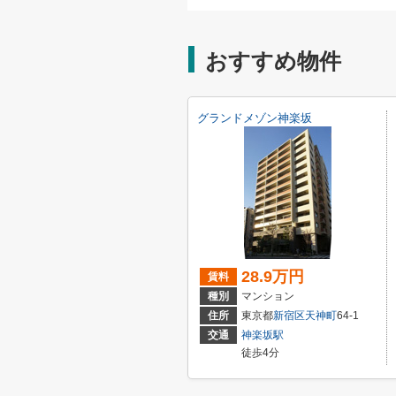
おすすめ物件
グランドメゾン神楽坂
28.9万円
賃料
種別
マンション
住所
東京都
新宿区
天神町
64-1
交通
神楽坂駅
徒歩4分