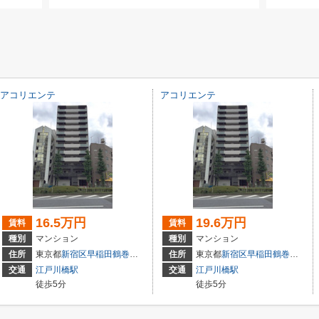
アコリエンテ
アコリエンテ
16.5万円
19.6万円
賃料
賃料
種別
マンション
種別
マンション
住所
東京都
新宿区
早稲田鶴巻町
574
住所
東京都
新宿区
早稲田鶴巻町
574
交通
江戸川橋駅
交通
江戸川橋駅
徒歩5分
徒歩5分