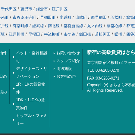
千代田区
/
藤沢市
/
鎌倉市
/
江戸川区
矢来町
/
市谷薬王寺町
/
早稲田町
/
水道町
/
山吹町
/
西早稲田
/
若松町
/
箪笥
江戸線
/
有楽町線
/
総武線
/
南北線
/
都営新宿線
/
丸ノ内線
/
副都心線
/
都電
楽坂
/
江戸川橋
/
早稲田
/
牛込柳町
/
市ケ谷
/
飯田橋
/
若松河田
/
曙橋
/
四谷
新宿の高級賃貸はき
物件
ペット・楽器相談
お問い合わせ
可
スタッフ紹介
東京都新宿区榎町72 フォー
デザイナーズ・リ
周辺施設
TEL:03-6265-0270
田の
ノベーション
お客様の声
FAX:03-6265-0271
1R・1Kの賃貸物
Copyright(c) きらきら不動
All Rights Reserved.
橋の
件
1DK・1LDKの賃
貸物件
カップル・ファミ
リー