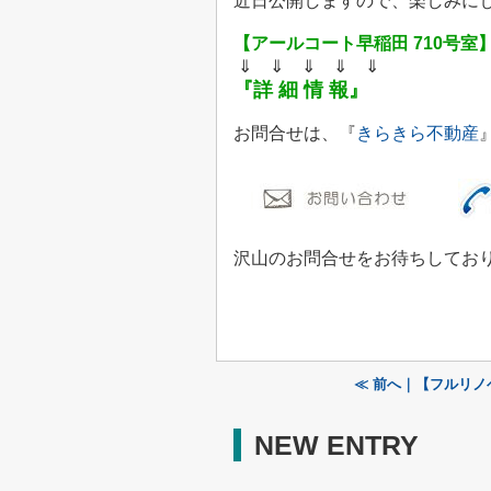
近日公開しますので、
楽しみにし
【アールコート早稲田 710号室
⇓ ⇓ ⇓ ⇓ ⇓
『詳 細 情 報』
お問合せは、『
きらきら不動産
沢山のお問合せをお待ちしております 
≪ 前へ｜【フルリノ
NEW ENTRY