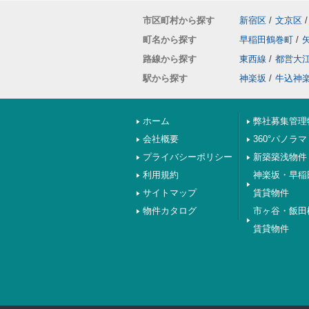
市区町村から探す
新宿区
/
文京区
/
町名から探す
早稲田鶴巻町
/
路線から探す
東西線
/
都営大
駅から探す
神楽坂
/
牛込神
ホーム
弊社募集管理
会社概要
360°パノラマ
プライバシーポリシー
新築築浅物件
利用規約
神楽坂・早稲
サイトマップ
賃貸物件
物件カタログ
市ヶ谷・飯田
賃貸物件