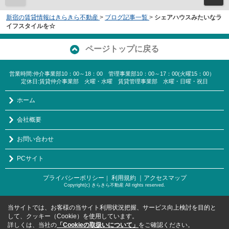
新宿の賃貸情報はきらきら不動産
>
ブログ記事一覧
>
シェアハウスみたいなラ
イフスタイルを☆
ページトップに戻る
営業時間:仲介事業部10：00～18：00 管理事業部10：00～17：00(火曜15：00）
定休日:賃貸仲介事業部 火曜・水曜 賃貸管理事業部 水曜・日曜・祝日
ホーム
会社概要
お問い合わせ
PCサイト
プライバシーポリシー
利用規約
｜アクセスマップ
｜
Copyright(c) きらきら不動産 All rights reserved.
当サイトでは、お客様の当サイト利用状況把握、サービス向上検討を目的と
して、クッキー（Cookie）を使用しています。
詳しくは、当社の
「Cookieの取扱いについて」
をご確認ください。