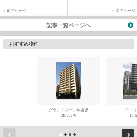
＜ 前のページ
＞次のページ
記事一覧ページへ
おすすめ物件
グランドメゾン神楽坂
アコリ
28.9万円
16.