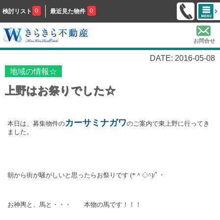
0
0
検討リスト
最近見た物件
お問合せ
DATE: 2016-05-08
地域の情報☆
上野はお祭りでした☆
カーサミナガワ
本日は、募集物件の
のご案内で東上野に行ってき
ました。
朝から街が騒がしいと思ったらお祭りです
(*
＾◇
^)/
ﾟ・
お神輿と、馬と・・・ 本物の馬です！！！