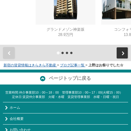
グランドメゾン神楽坂
コンフォ
28.9万円
13.
新宿の賃貸情報はきらきら不動産
>
ブログ記事一覧
>
上野はお祭りでした☆
ページトップに戻る
営業時間:仲介事業部10：00～18：00 管理事業部10：00～17：00(火曜15：00）
定休日:賃貸仲介事業部 火曜・水曜 賃貸管理事業部 水曜・日曜・祝日
ホーム
会社概要
お問い合わせ