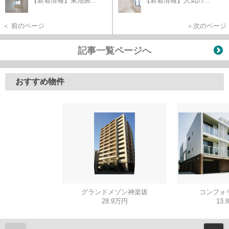
【新着情報】東池袋...
【新着情報】人気の...
＜ 前のページ
＞次のページ
記事一覧ページへ
おすすめ物件
グランドメゾン神楽坂
コンフォ
28.9万円
13.