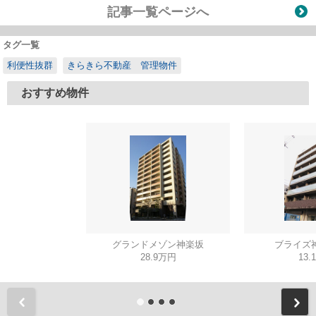
記事一覧ページへ
タグ一覧
利便性抜群
きらきら不動産 管理物件
おすすめ物件
グランドメゾン神楽坂
ブライズ神
28.9万円
13.