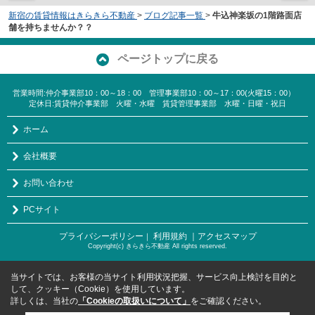
新宿の賃貸情報はきらきら不動産
>
ブログ記事一覧
>
牛込神楽坂の1階路面店
舗を持ちませんか？？
ページトップに戻る
営業時間:仲介事業部10：00～18：00 管理事業部10：00～17：00(火曜15：00）
定休日:賃貸仲介事業部 火曜・水曜 賃貸管理事業部 水曜・日曜・祝日
ホーム
会社概要
お問い合わせ
PCサイト
プライバシーポリシー
利用規約
｜アクセスマップ
｜
Copyright(c) きらきら不動産 All rights reserved.
当サイトでは、お客様の当サイト利用状況把握、サービス向上検討を目的と
して、クッキー（Cookie）を使用しています。
詳しくは、当社の
「Cookieの取扱いについて」
をご確認ください。