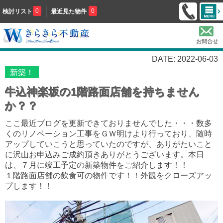
0
0
検討リスト
最近見た物件
お問合せ
DATE: 2022-06-03
新築！
牛込神楽坂の1階路面店舗を持ちません
か？？
ここ最近ブログを更新できておりませんでした・・・数多
くのリノベーション工事をＧＷ明けより行っており、随時
アップしていこうと思っていたのですが、ありがたいこと
に沢山お申込みご成約頂きありがとうございます。本日
は、７月に竣工予定の新築物件をご紹介します！！
１階路面店舗の飲食可の物件です！！外観をクローズアッ
プします！！