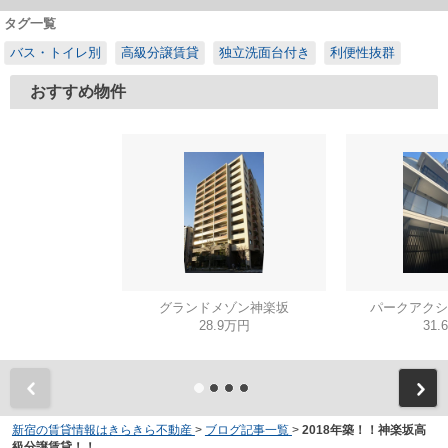
タグ一覧
バス・トイレ別
高級分譲賃貸
独立洗面台付き
利便性抜群
おすすめ物件
グランドメゾン神楽坂
パークアクシ
28.9万円
31.
新宿の賃貸情報はきらきら不動産
>
ブログ記事一覧
>
2018年築！！神楽坂高
級分譲賃貸！！