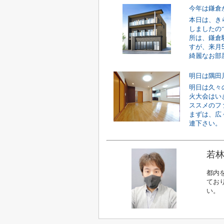
今年は鎌倉
本日は、き
しましたの
所は、鎌倉
すが、来月
綺麗なお部屋
明日は隅田
明日は久々
火大会はい
ススメのフ
まずは、広
連下さい。【
若林
都内
てお
い。