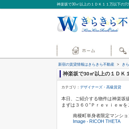
神楽坂で30㎡以上の１ＤＫ１１万以下の穴
新宿の賃貸情報はきらきら不動産
>
き
神楽坂で30㎡以上の１ＤＫ１
カテゴリ：
デザイナーズ・高級賃貸
本日、ご紹介する物件は神楽坂
まずは３６０°Ｐｒｅｖｉｅｗを
南榎町単身者限定マンションのご
Image - RICOH THETA