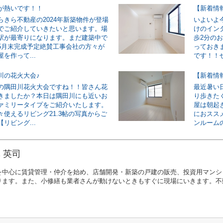
が熱いです！！
らきら不動産の2024年新築物件が登場
いよいよ
でご紹介していきたいと思います。場
けのイン
駅が最寄りになります。まだ建築中で
歩2分の
5月末完成予定絶賛工事会社の方々が
っておき
を作って...
です！！ぜ
川の花火大会♪
の隅田川花火大会ですね！！皆さん花
最近暑い
きましたか？本日は隅田川にも近いお
り歩きた
ァミリータイプをご紹介いたします。
屋は朝起
々使えるリビング21.3帖の写真からご
におスス
リビング...
ンルームの
 英司
を中心に賃貸管理・仲介を始め、店舗開発・新築の戸建の販売、投資用マンシ
ります。また、小修繕も業者さんが動けないときもすぐに現場にいきます。不