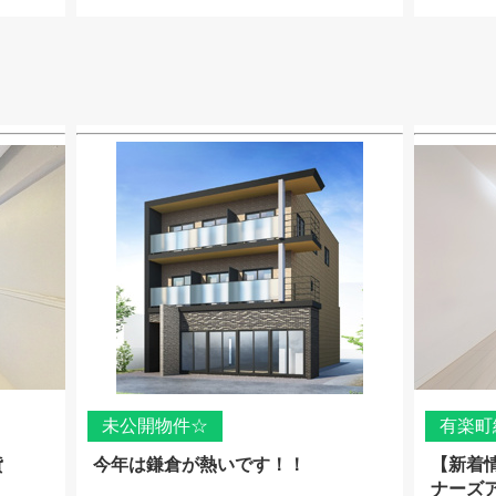
未公開物件☆
有楽町
貸
今年は鎌倉が熱いです！！
【新着
ナーズ