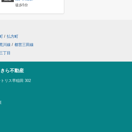
徒歩5分
町
/
払方町
荒川線
/
都営三田線
三丁目
らきら不動産
トリス早稲田 302
産