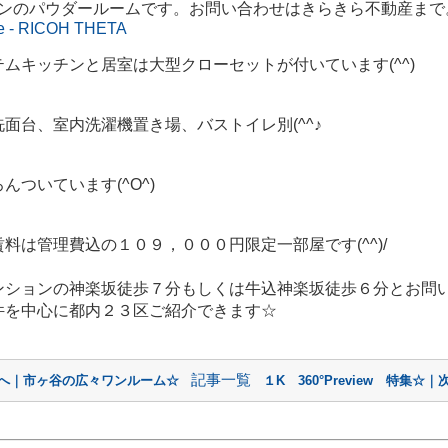
のパウダールームです。お問い合わせはきらきら不動産まで。ＴＥＬ
ge - RICOH THETA
テムキッチンと居室は大型クローセットが付いています
(^^)
洗面台、室内洗濯機置き場、バストイレ別
(^^
♪
ろんついています
(^O^)
賃料は管理費込の１０９，０００円限定一部屋です
(^^)/
ンションの神楽坂徒歩７分もしくは牛込神楽坂徒歩６分とお問
件を中心に都内２３区ご紹介できます☆
記事一覧
前へ｜市ヶ谷の広々ワンルーム☆
１K 360°Preview 特集☆｜