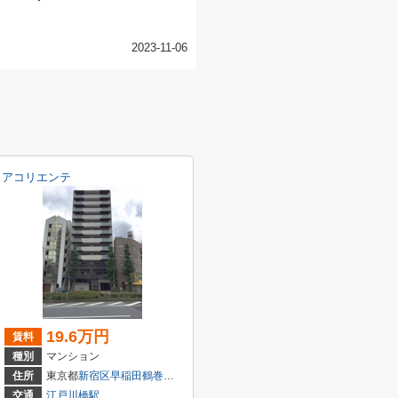
2023-11-06
アコリエンテ
19.6万円
賃料
種別
マンション
住所
東京都
新宿区
早稲田鶴巻町
574
交通
江戸川橋駅