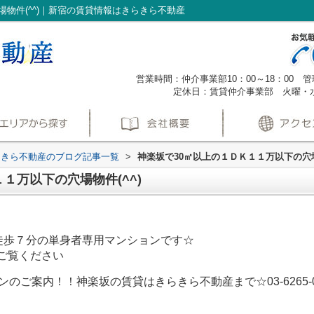
場物件(^^)｜新宿の賃貸情報はきらきら不動産
営業時間：仲介事業部10：00～18：00 管理
定休日：賃貸仲介事業部 火曜・
らきら不動産のブログ記事一覧
>
神楽坂で30㎡以上の１ＤＫ１１万以下の穴場
１万以下の穴場物件(^^)
徒歩７分の単身者専用マンションです☆
ご覧ください
案内！！神楽坂の賃貸はきらきら不動産まで☆03-6265-0270 #