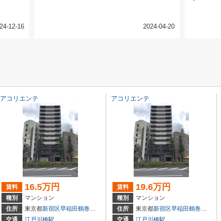
24-12-16
2024-04-20
アコリエンテ
アコリエンテ
16.5万円
19.6万円
賃料
賃料
種別
マンション
種別
マンション
住所
東京都
新宿区
早稲田鶴巻町
574
住所
東京都
新宿区
早稲田鶴巻町
574
交通
江戸川橋駅
交通
江戸川橋駅