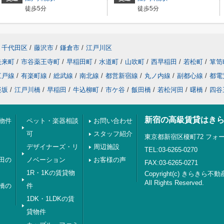
徒歩5分
徒歩5分
千代田区
/
藤沢市
/
鎌倉市
/
江戸川区
矢来町
/
市谷薬王寺町
/
早稲田町
/
水道町
/
山吹町
/
西早稲田
/
若松町
/
箪笥
江戸線
/
有楽町線
/
総武線
/
南北線
/
都営新宿線
/
丸ノ内線
/
副都心線
/
都電
楽坂
/
江戸川橋
/
早稲田
/
牛込柳町
/
市ケ谷
/
飯田橋
/
若松河田
/
曙橋
/
四谷
新宿の高級賃貸はき
物件
ペット・楽器相談
お問い合わせ
可
スタッフ紹介
東京都新宿区榎町72 フォー
デザイナーズ・リ
周辺施設
TEL:03-6265-0270
田の
ノベーション
お客様の声
FAX:03-6265-0271
1R・1Kの賃貸物
Copyright(c) きらきら不動
All Rights Reserved.
橋の
件
1DK・1LDKの賃
貸物件