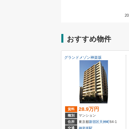
20
おすすめ物件
グランドメゾン神楽坂
28.9万円
賃料
種別
マンション
住所
東京都
新宿区
天神町
64-1
交通
神楽坂駅