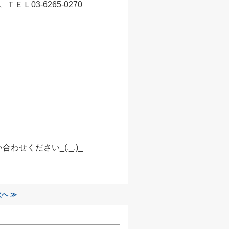
03-6265-0270
い合わせください
_(._.)_
次へ ≫