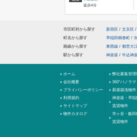
徒歩4分
市区町村から探す
新宿区
/
文京区
/
町名から探す
早稲田鶴巻町
/
路線から探す
東西線
/
都営大
駅から探す
神楽坂
/
牛込神
ホーム
弊社募集管理
会社概要
360°パノラマ
プライバシーポリシー
新築築浅物件
利用規約
神楽坂・早稲
サイトマップ
賃貸物件
物件カタログ
市ヶ谷・飯田
賃貸物件