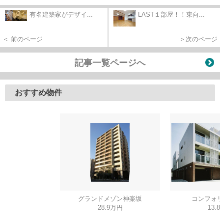
有名建築家がデザイ...
LAST１部屋！！東向...
＜ 前のページ
＞次のページ
記事一覧ページへ
おすすめ物件
グランドメゾン神楽坂
コンフォ
28.9万円
13.