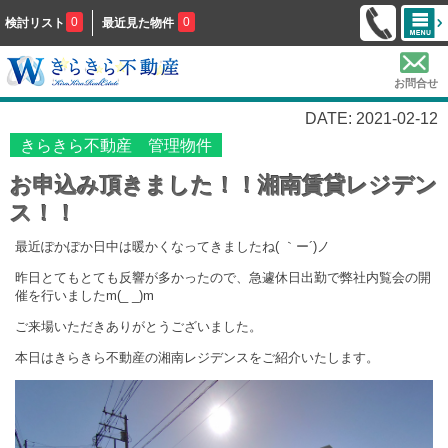
0
0
検討リスト
最近見た物件
お問合せ
DATE: 2021-02-12
きらきら不動産 管理物件
お申込み頂きました！！湘南賃貸レジデン
ス！！
最近ぽかぽか日中は暖かくなってきましたね( ｀ー´)ノ
昨日とてもとても反響が多かったので、急遽休日出勤で弊社内覧会の開
催を行いましたm(_ _)m
ご来場いただきありがとうございました。
本日はきらきら不動産の湘南レジデンスをご紹介いたします。