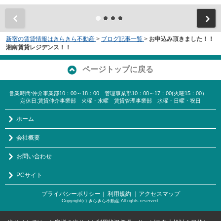
新宿の賃貸情報はきらきら不動産
>
ブログ記事一覧
>
お申込み頂きました！！
湘南賃貸レジデンス！！
ページトップに戻る
営業時間:仲介事業部10：00～18：00 管理事業部10：00～17：00(火曜15：00）
定休日:賃貸仲介事業部 火曜・水曜 賃貸管理事業部 水曜・日曜・祝日
ホーム
会社概要
お問い合わせ
PCサイト
プライバシーポリシー
利用規約
｜アクセスマップ
｜
Copyright(c) きらきら不動産 All rights reserved.