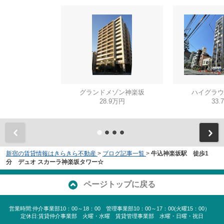
グランドメゾン神楽坂
ハイグラウ
28.9万円
33.
新宿の賃貸情報はきらきら不動産
>
ブログ記事一覧
>
牛込神楽坂駅 徒歩1
分 デュオ スカーラ神楽坂タワー☆
ページトップに戻る
営業時間:仲介事業部10：00～18：00 管理事業部10：00～17：00(火曜15：00）
定休日:賃貸仲介事業部 火曜・水曜 賃貸管理事業部 水曜・日曜・祝日