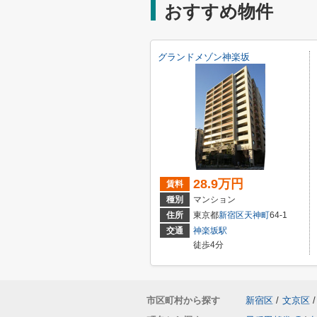
おすすめ物件
グランドメゾン神楽坂
28.9万円
賃料
種別
マンション
住所
東京都
新宿区
天神町
64-1
交通
神楽坂駅
徒歩4分
市区町村から探す
新宿区
/
文京区
/