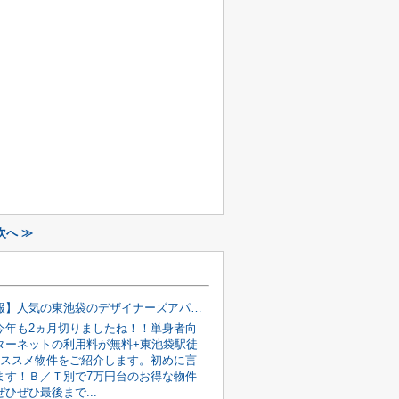
へ ≫
【新着情報】人気の東池袋のデザイナーズアパート♪
今年も2ヵ月切りましたね！！単身者向
ターネットの利用料が無料+東池袋駅徒
おススメ物件をご紹介します。初めに言
ます！Ｂ／Ｔ別で7万円台のお得な物件
ひぜひ最後まで...