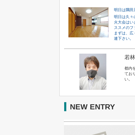
明日は隅田
明日は久々
火大会はい
ススメのフ
まずは、広
連下さい。【
若林
都内
てお
い。
NEW ENTRY