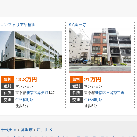
コンフォリア早稲田
KY薬王寺
13.8万円
21万円
賃料
賃料
種別
マンション
種別
マンション
住所
東京都
新宿区
弁天町
147
住所
東京都
新宿区
市谷薬王寺町
5-5
交通
牛込柳町駅
交通
牛込柳町駅
徒歩5分
徒歩5分
千代田区
/
藤沢市
/
江戸川区