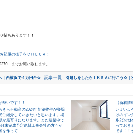
もあります！！
Ｗでお部屋の様子をＣＨＥＣＫ！
-0270 までお願い致します。
記事一覧
前へ｜西横浜で４万円台☆
引越しをしたらＩＫＥＡに行こう☆｜次
が熱いです！！
らきら不動産の2024年新築物件が登場
いよいよ
でご紹介していきたいと思います。場
けのイン
駅が最寄りになります。まだ建築中で
歩2分の
5月末完成予定絶賛工事会社の方々が
っておき
を作って...
です！！ぜ