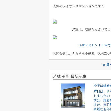
人気のライオンズマンションです☆
洋室は、収納たっぷりで１０帖
360°ＰＲＥＶＩＥ
お問合せは、きらきら不動産 03-6265
≪ 
若林 英司 最新記事
今年は鎌倉
本日は、き
しましたの
所は、鎌倉
すが、来月
綺麗なお部屋