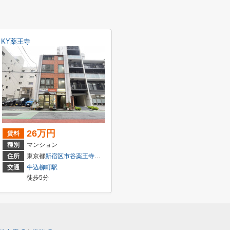
KY薬王寺
26万円
賃料
種別
マンション
住所
東京都
新宿区
市谷薬王寺町
5-5
交通
牛込柳町駅
徒歩5分