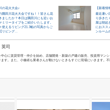
川の花火大会♪
の隅田川花火大会ですね！！皆さん花
最近暑い
きましたか？本日は隅田川にも近いお
り歩きた
ァミリータイプをご紹介いたします。
屋は朝起
々使えるリビング21.3帖の写真からご
におスス
リビング...
ンルームの
 英司
を中心に賃貸管理・仲介を始め、店舗開発・新築の戸建の販売、投資用マンシ
ります。また、小修繕も業者さんが動けないときもすぐに現場にいきます。不