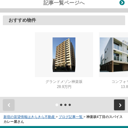
記事一覧ページへ
おすすめ物件
グランドメゾン神楽坂
コンフォ
28.9万円
13.
新宿の賃貸情報はきらきら不動産
>
ブログ記事一覧
>
神楽坂4丁目のスパイス
カレー屋さん