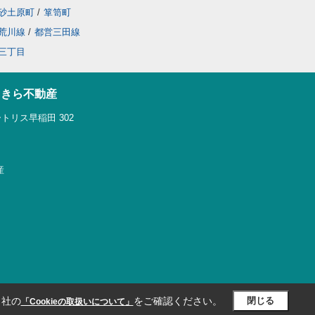
砂土原町
/
箪笥町
荒川線
/
都営三田線
三丁目
らきら不動産
トリス早稲田 302
産
当社の
をご確認ください。
閉じる
「Cookieの取扱いについて」