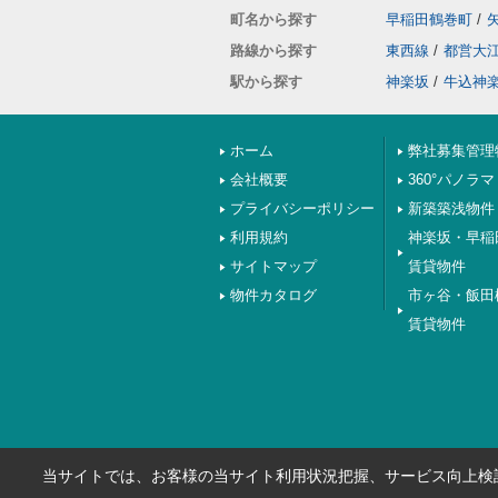
町名から探す
早稲田鶴巻町
/
路線から探す
東西線
/
都営大
駅から探す
神楽坂
/
牛込神
ホーム
弊社募集管理
会社概要
360°パノラマ
プライバシーポリシー
新築築浅物件
利用規約
神楽坂・早稲
サイトマップ
賃貸物件
物件カタログ
市ヶ谷・飯田
賃貸物件
当サイトでは、お客様の当サイト利用状況把握、サービス向上検討