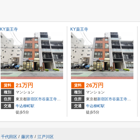
KY薬王寺
KY薬王寺
21万円
26万円
賃料
賃料
種別
マンション
種別
マンション
住所
東京都
新宿区
市谷薬王寺町
5-5
住所
東京都
新宿区
市谷薬王寺町
5-5
交通
牛込柳町駅
交通
牛込柳町駅
徒歩5分
徒歩5分
千代田区
/
藤沢市
/
江戸川区