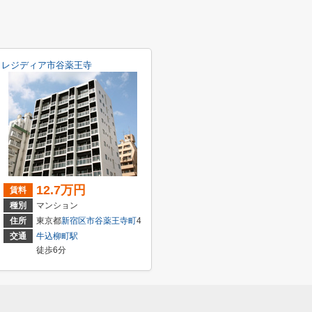
レジディア市谷薬王寺
12.7万円
賃料
種別
マンション
住所
東京都
新宿区
市谷薬王寺町
4
交通
牛込柳町駅
徒歩6分