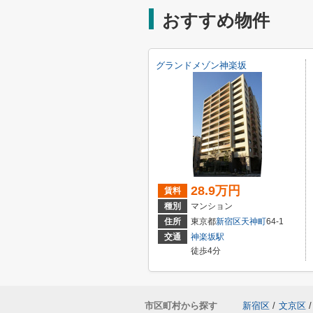
おすすめ物件
グランドメゾン神楽坂
28.9万円
賃料
種別
マンション
住所
東京都
新宿区
天神町
64-1
交通
神楽坂駅
徒歩4分
市区町村から探す
新宿区
/
文京区
/