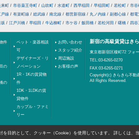
矢来町
/
市谷薬王寺町
/
山吹町
/
水道町
/
西早稲田
/
早稲田町
/
若松町
/
市谷
江戸線
/
有楽町線
/
総武線
/
南北線
/
都営新宿線
/
丸ノ内線
/
副都心線
/
都電
楽坂
/
江戸川橋
/
早稲田
/
牛込柳町
/
市ケ谷
/
飯田橋
/
若松河田
/
曙橋
/
四谷
新宿の高級賃貸はき
物件
ペット・楽器相談
お問い合わせ
可
スタッフ紹介
東京都新宿区榎町72 フォー
デザイナーズ・リ
周辺施設
TEL:03-6265-0270
田の
ノベーション
お客様の声
FAX:03-6265-0271
1R・1Kの賃貸物
Copyright(c) きらきら不動
All Rights Reserved.
橋の
件
1DK・1LDKの賃
貸物件
カップル・ファミ
リー
を目的として、クッキー（Cookie）を使用しています。
詳しくは、