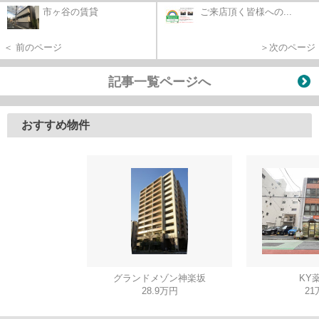
市ヶ谷の賃貸
ご来店頂く皆様への...
＜ 前のページ
＞次のページ
記事一覧ページへ
おすすめ物件
グランドメゾン神楽坂
KY
28.9万円
21