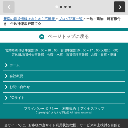
新宿の賃貸情報はきらきら不動産
>
ブログ記事一覧
>
土地・建物 所有権付
き 牛込神楽坂戸建て☆
ページトップに戻る
営業時間:仲介事業部10：00～18：00 管理事業部10：00～17：00(火曜15：00）
定休日:賃貸仲介事業部 火曜・水曜 賃貸管理事業部 水曜・日曜・祝日
ホーム
会社概要
お問い合わせ
PCサイト
プライバシーポリシー
利用規約
｜アクセスマップ
｜
Copyright(c) きらきら不動産 All rights reserved.
当サイトでは、お客様の当サイト利用状況把握、サービス向上検討を目的と