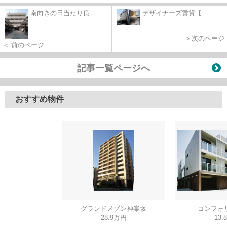
南向きの日当たり良...
デザイナーズ賃貸【...
＞次のページ
＜ 前のページ
記事一覧ページへ
おすすめ物件
グランドメゾン神楽坂
コンフォ
28.9万円
13.