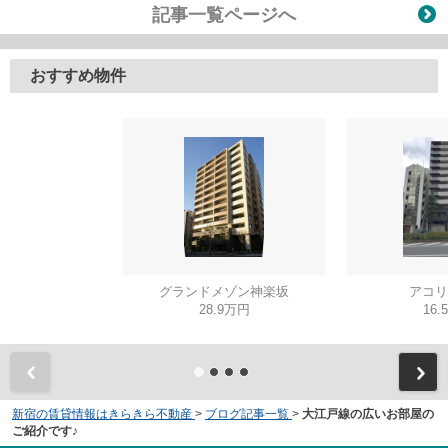
記事一覧ページへ
おすすめ物件
グランドメゾン神楽坂
アコリ
28.9万円
16.
新宿の賃貸情報はきらきら不動産
>
ブログ記事一覧
>
大江戸線の広いお部屋の
ご紹介です♪