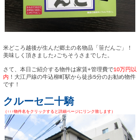
米どころ越後が生んだ郷土の名物品「笹だんご」！
美味しく頂きました♪ごちそうさまでした。
さて、本日ご紹介する物件は家賃+管理費で
10万円以
内
！大江戸線の牛込柳町駅から徒歩5分のお勧め物件
です！
クルーセ二十騎
（↑↑↑物件名をクリックすると詳細ページにリンク致します）