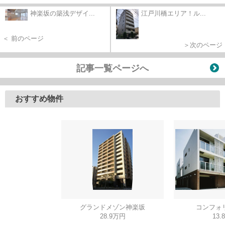
神楽坂の築浅デザイ...
江戸川橋エリア！ル...
＜ 前のページ
＞次のページ
記事一覧ページへ
おすすめ物件
グランドメゾン神楽坂
コンフォ
28.9万円
13.