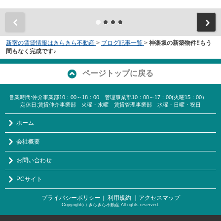
新宿の賃貸情報はきらきら不動産
>
ブログ記事一覧
>
神楽坂の新築物件‼もう
間もなく完成です♪
ページトップに戻る
営業時間:仲介事業部10：00～18：00 管理事業部10：00～17：00(火曜15：00）
定休日:賃貸仲介事業部 火曜・水曜 賃貸管理事業部 水曜・日曜・祝日
ホーム
会社概要
お問い合わせ
PCサイト
プライバシーポリシー
利用規約
｜アクセスマップ
｜
Copyright(c) きらきら不動産 All rights reserved.