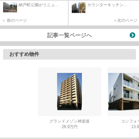
納戸町公園がリニュ...
カウンターキッチン...
＜ 前のページ
＞次のページ
記事一覧ページへ
おすすめ物件
グランドメゾン神楽坂
コンフォ
28.9万円
13.