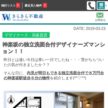
0
0
検討リスト
最近見た物件
お問合せ
DATE: 2019-03-23
デザイナーズ・高級賃貸
神楽坂の独立洗面台付デザイナーズマンシ
ョン！！
昨日とは違い今日は寒い一日でしたね・・・雪がちらつい
たの気が付きましたか？？
そんな日に、
内見が明日もできる独立洗面台付で８万円台
の神楽坂駅徒歩６分の物件
を紹介します(*^▽^*)