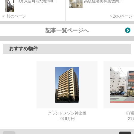
3月入居可能な物件‼...
高級住宅街神楽坂南...
＜ 前のページ
＞次のページ
記事一覧ページへ
おすすめ物件
グランドメゾン神楽坂
KY
28.9万円
21