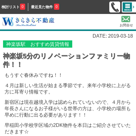
0
0
検討リスト
最近見た物件
お問合せ
DATE: 2019-03-18
神楽坂駅 おすすめ賃貸情報
神楽坂5分のリノベーションファミリー物
件！！
もうすぐ春休みですね！！
４月は新しい生活が始まる季節です。来年小学校に上がる
方に耳寄り情報です。
新宿区は現在越境入学は認められていないので、４月から
年長さんになるお子様がいる世帯の方は、小学校の場所も
早めに行動に出る必要があります！！
早稲田小学校学区域の2DK物件を本日はご紹介させていた
だきます☆