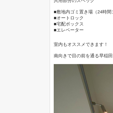
共用部分のスペック
■敷地内ゴミ置き場（24時
■オートロック
■宅配ボックス
■エレベーター
室内もオススメできます！
南向きで目の前を通る早稲田