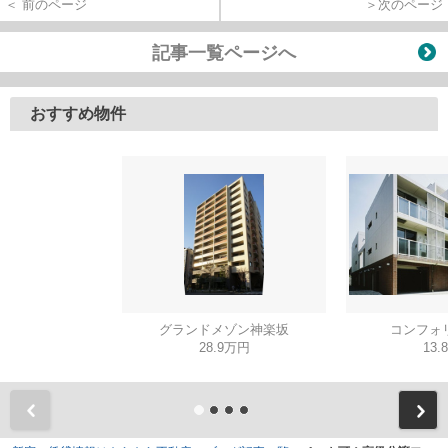
＜ 前のページ
＞次のページ
記事一覧ページへ
おすすめ物件
グランドメゾン神楽坂
コンフォ
28.9万円
13.