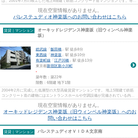
は、2001年7月の竣工した地上8階建て鉄筋コンクリート造マンションです。専有
面積は19㎡～60㎡台で、間取り...
現在空室情報がありません。
パレステュディオ神楽坂へのお問い合わせはこちら
オーキッドレジデンス神楽坂（旧ウィンベル神楽
賃貸｜マンション
坂）
総武線
「
飯田橋
」駅 徒歩8分
東西線
「
神楽坂
」駅 徒歩10分
有楽町線
「
江戸川橋
」駅 徒歩13分
東京都
新宿区
新小川町
-
築年数：築22年
階数：6階建 地下1階
2004年2月に完成した低層型の大型高級賃貸マンションです。 地上5階建て鉄筋
コンクリート造の建物にはエントランスホールや空調設備が完備されている内廊
下、更にエレベーター２基を...
現在空室情報がありません。
オーキッドレジデンス神楽坂（旧ウィンベル神楽坂）へのお
問い合わせはこちら
パレステュディオＶＩＤＡ文京南
賃貸｜マンション