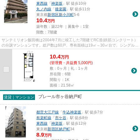
東西線
「
神楽坂
」駅 徒歩10分
丸ノ内線
「
後楽園
」駅 徒歩11分
東京都
新宿区
新小川町
5-6
10.4
万円
築年数：築22年 ｜募集中：
1室
階数：7階建
サンテミリオン飯田橋は2004年7月に竣工した7階建てRC造(鉄筋コンクリート）
の分譲マンションです。総戸数は60戸、専有面積は19㎡～30㎡台で、シングル
（学生や社会人）に対応したプラ...
10.4
万
円
(管理費・共益費 5,000円)
敷：0ヶ月｜礼：1ヶ月
所在階：6階
間取り：1K
面積：21.58㎡
プレール市ヶ谷納戸町
賃貸｜マンション
都営大江戸線
「
牛込神楽坂
」駅 徒歩7分
有楽町線
「
市ケ谷
」駅 徒歩8分
東西線
「
神楽坂
」駅 徒歩12分
東京都
新宿区
納戸町
34
8.9
万円