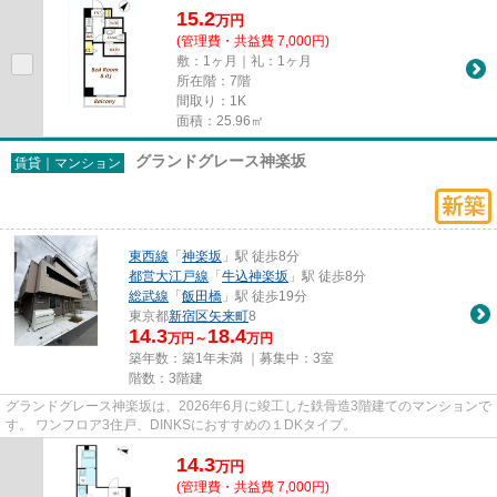
15.2
万
円
(管理費・共益費 7,000円)
敷：1ヶ月｜礼：1ヶ月
所在階：7階
間取り：1K
面積：25.96㎡
グランドグレース神楽坂
賃貸｜マンション
東西線
「
神楽坂
」駅 徒歩8分
都営大江戸線
「
牛込神楽坂
」駅 徒歩8分
総武線
「
飯田橋
」駅 徒歩19分
東京都
新宿区
矢来町
8
14.3
18.4
万円～
万円
築年数：築1年未満 ｜募集中：
3室
階数：3階建
グランドグレース神楽坂は、2026年6月に竣工した鉄骨造3階建てのマンションで
す。 ワンフロア3住戸、DINKSにおすすめの１DKタイプ。
14.3
万
円
(管理費・共益費 7,000円)