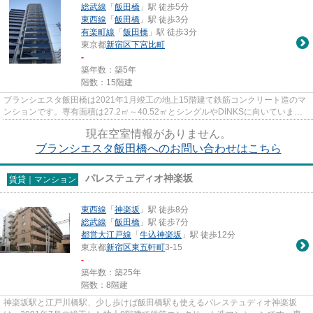
総武線
「
飯田橋
」駅 徒歩5分
東西線
「
飯田橋
」駅 徒歩3分
有楽町線
「
飯田橋
」駅 徒歩3分
東京都
新宿区
下宮比町
-
築年数：築5年
階数：15階建
ブランシエスタ飯田橋は2021年1月竣工の地上15階建て鉄筋コンクリート造のマ
ンションです。専有面積は27.2㎡～40.52㎡とシングルやDINKSに向いていま
す。 オートロック、TVモニター付...
現在空室情報がありません。
ブランシエスタ飯田橋へのお問い合わせはこちら
パレステュディオ神楽坂
賃貸｜マンション
東西線
「
神楽坂
」駅 徒歩8分
総武線
「
飯田橋
」駅 徒歩7分
都営大江戸線
「
牛込神楽坂
」駅 徒歩12分
東京都
新宿区
東五軒町
3-15
-
築年数：築25年
階数：8階建
神楽坂駅と江戸川橋駅、少し歩けば飯田橋駅も使えるパレステュディオ神楽坂