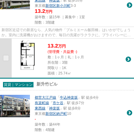
東西線
「
神楽坂
」駅 徒歩10分
東京都
新宿区
新小川町
3-3
13.2
万円
築年数：築15年 ｜募集中：
1室
階数：3階建
新宿区近辺での新居なら、人気の物件「プルミエール飯⽥橋」はいかがでしょう
か。室内に洗濯機がおけますので、毎日の洗濯がラクラクに。プライバシーにも
配慮された防音性の高いマン...
13.2
万
円
(管理費・共益費 -)
敷：1ヶ月｜礼：1ヶ月
所在階：3階
間取り：1K
面積：25.74㎡
新升竹ビル
賃貸｜マンション
都営大江戸線
「
牛込神楽坂
」駅 徒歩4分
有楽町線
「
市ケ谷
」駅 徒歩7分
東西線
「
神楽坂
」駅 徒歩8分
東京都
新宿区
納戸町
10
-
築年数：築44年
階数：4階建