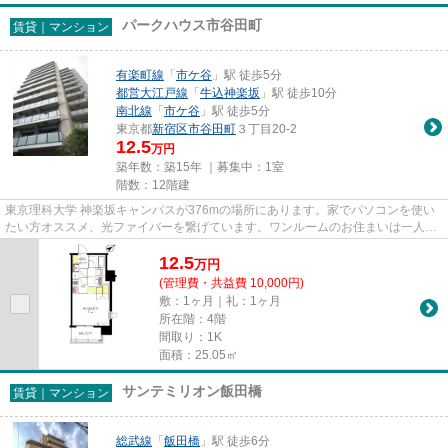
パークハウス市谷田町
賃貸｜マンション
有楽町線
「
市ケ谷
」駅 徒歩5分
都営大江戸線
「
牛込神楽坂
」駅 徒歩10分
南北線
「
市ケ谷
」駅 徒歩5分
東京都
新宿区
市谷田町
３丁目20-2
12.5
万円
築年数：築15年 ｜募集中：
1室
階数：12階建
東京理科大学 神楽坂キャンパスが376mの場所にあります。家でパソコンを使い
たい方オススメ、光ファイバーを繋げています。ワンルームのお住まいは一人暮
らしの方からのニーズがありま...
12.5
万
円
(管理費・共益費 10,000円)
敷：1ヶ月｜礼：1ヶ月
所在階：4階
間取り：1K
面積：25.05㎡
サンテミリオン飯田橋
賃貸｜マンション
総武線
「
飯田橋
」駅 徒歩6分