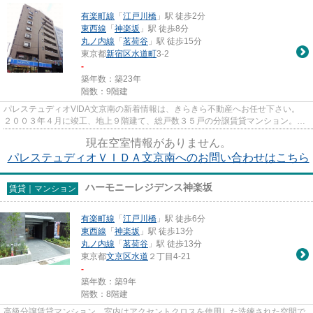
有楽町線
「
江戸川橋
」駅 徒歩2分
東西線
「
神楽坂
」駅 徒歩8分
丸ノ内線
「
茗荷谷
」駅 徒歩15分
東京都
新宿区
水道町
3-2
-
築年数：築23年
階数：9階建
パレステュディオVIDA文京南の新着情報は、きらきら不動産へお任せ下さい。
２００３年４月に竣工、地上９階建て、総戸数３５戸の分譲賃貸マンション。有
楽町線「江戸川橋駅」徒歩２...
現在空室情報がありません。
パレステュディオＶＩＤＡ文京南へのお問い合わせはこちら
ハーモニーレジデンス神楽坂
賃貸｜マンション
有楽町線
「
江戸川橋
」駅 徒歩6分
東西線
「
神楽坂
」駅 徒歩13分
丸ノ内線
「
茗荷谷
」駅 徒歩13分
東京都
文京区
水道
２丁目4-21
-
築年数：築9年
階数：8階建
高級分譲賃貸マンション。室内はアクセントクロスを使用した洗練された空間で