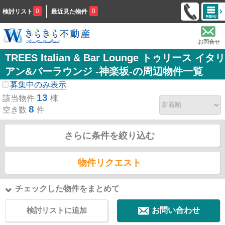
0
0
検討リスト
最近見た物件
お問合せ
TREES Italian & Bar Lounge トゥリース イタリ
アン&バーラウンジ -神楽坂-の周辺物件一覧
募集中のみ表示
13
該当物件
棟
8
空き数
件
さらに条件を絞り込む
物件リクエスト
チェックした物件をまとめて
検討リストに追加
お問い合わせ