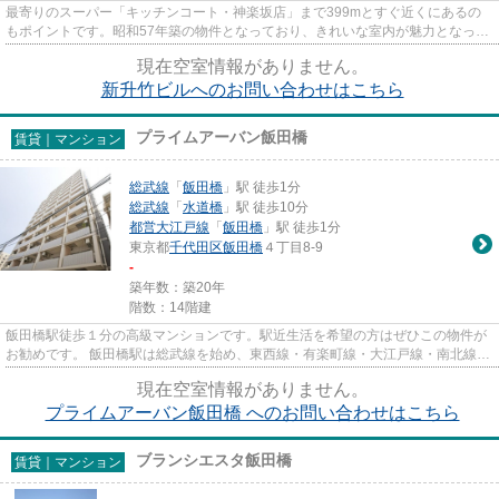
最寄りのスーパー「キッチンコート・神楽坂店」まで399mとすぐ近くにあるの
もポイントです。昭和57年築の物件となっており、きれいな室内が魅力となって
います。鉄筋コンクリート構造...
現在空室情報がありません。
新升竹ビルへのお問い合わせはこちら
プライムアーバン飯田橋
賃貸｜マンション
総武線
「
飯田橋
」駅 徒歩1分
総武線
「
水道橋
」駅 徒歩10分
都営大江戸線
「
飯田橋
」駅 徒歩1分
東京都
千代田区
飯田橋
４丁目8-9
-
築年数：築20年
階数：14階建
飯田橋駅徒歩１分の高級マンションです。駅近生活を希望の方はぜひこの物件が
お勧めです。 飯田橋駅は総武線を始め、東西線・有楽町線・大江戸線・南北線と
幅広く使えます。 インター...
現在空室情報がありません。
プライムアーバン飯田橋 へのお問い合わせはこちら
ブランシエスタ飯田橋
賃貸｜マンション