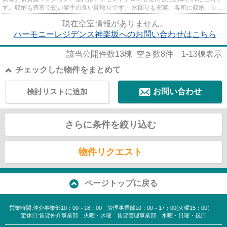
す。収納も豊富で使い勝手の良い間取りです。 水回りも充実、各所に収納、シャ
ンプードレッサー3面鏡付き...
現在空室情報がありません。
ハーモニーレジデンス神楽坂へのお問い合わせはこちら
該当公開件数
13
棟 空き数
8
件
1-13
棟表示
チェックした物件をまとめて
検討リストに追加
お問い合わせ
さらに条件を絞り込む
物件リクエスト
ページトップに戻る
営業時間:仲介事業部10：00～18：00 管理事業部10：00～17：00(火曜15：00）
定休日:賃貸仲介事業部 火曜・水曜 賃貸管理事業部 水曜・日曜・祝日