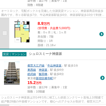
築年数：築27年 ｜募集中：
1室
階数：8階建
オートロック、宅配ボックスを完備した分譲賃貸マンション。神楽坂商店街徒歩
圏内です。市ヶ谷駅徒歩7分、牛込神楽坂駅徒歩6分、神楽坂駅徒歩10分で利便性
の高い立地です。
8.9
万
円
(管理費・共益費 5,000円)
敷：0ヶ月｜礼：1ヶ月
所在階：7階
間取り：1R
面積：21.18㎡
シュロスミーナ神楽坂
賃貸｜マンション
都営大江戸線
「
牛込神楽坂
」駅 徒歩1分
東西線
「
神楽坂
」駅 徒歩6分
総武線
「
飯田橋
」駅 徒歩8分
東京都
新宿区
横寺町
37
15.2
万円
築年数：築12年 ｜募集中：
1室
階数：10階建
シュロスミーナ神楽坂は2014年3月に竣工した鉄筋コンクリート造地上10階建て
総戸数28個の中規模マンションです。都心へのアクセスが良好で、都営大江戸線
『牛込神楽坂駅』まで１分。東...