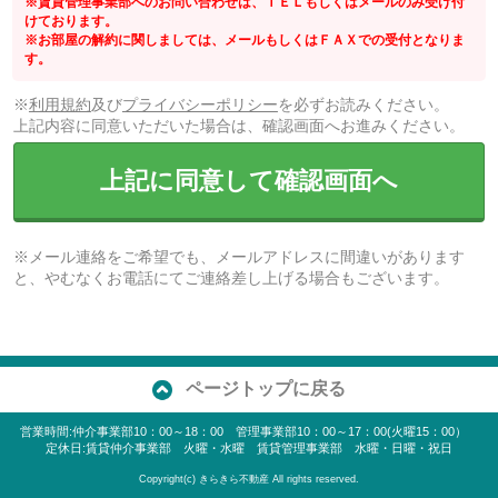
※賃貸管理事業部へのお問い合わせは、ＴＥＬもしくはメールのみ受け付
けております。
※お部屋の解約に関しましては、メールもしくはＦＡＸでの受付となりま
す。
※
利用規約
及び
プライバシーポリシー
を必ずお読みください。
上記内容に同意いただいた場合は、確認画面へお進みください。
上記に同意して確認画面へ
※メール連絡をご希望でも、メールアドレスに間違いがあります
と、やむなくお電話にてご連絡差し上げる場合もございます。
ページトップに戻る
営業時間:仲介事業部10：00～18：00 管理事業部10：00～17：00(火曜15：00）
定休日:賃貸仲介事業部 火曜・水曜 賃貸管理事業部 水曜・日曜・祝日
Copyright(c) きらきら不動産 All rights reserved.