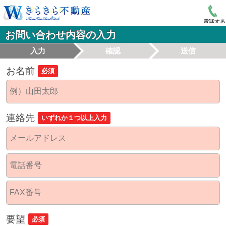
電話する
お問い合わせ内容の入力
入力
確認
送信
お名前
必須
連絡先
いずれか１つ以上入力
要望
必須