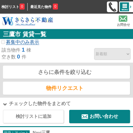
0
0
検討リスト
最近見た物件
お問合せ
三鷹市 賃貸一覧
募集中のみ表示
1
該当物件
棟
0
空き数
件
さらに条件を絞り込む
物件リクエスト
チェックした物件をまとめて
検討リストに追加
お問い合わせ
Navi三鷹
賃貸｜アパート