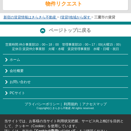
物件リクエスト
新宿の賃貸情報はきらきら不動産
>
(賃貸)地域から探す
>
三鷹市の賃貸
ページトップに戻る
営業時間:仲介事業部10：00～18：00 管理事業部10：00～17：00(火曜15：00）
定休日:賃貸仲介事業部 火曜・水曜 賃貸管理事業部 水曜・日曜・祝日
ホーム
会社概要
お問い合わせ
PCサイト
プライバシーポリシー
利用規約
｜アクセスマップ
｜
Copyright(c) きらきら不動産 All rights reserved.
当サイトでは、お客様の当サイト利用状況把握、サービス向上検討を目的と
して、クッキー（Cookie）を使用しています。