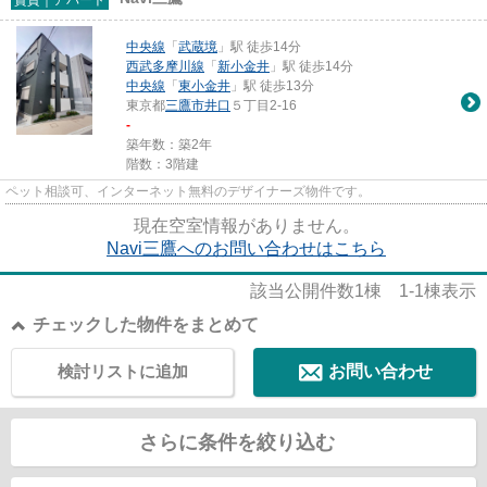
中央線
「
武蔵境
」駅 徒歩14分
西武多摩川線
「
新小金井
」駅 徒歩14分
中央線
「
東小金井
」駅 徒歩13分
東京都
三鷹市
井口
５丁目2-16
-
築年数：築2年
階数：3階建
ペット相談可、インターネット無料のデザイナーズ物件です。
現在空室情報がありません。
Navi三鷹へのお問い合わせはこちら
該当公開件数
1
棟
1-1
棟表示
チェックした物件をまとめて
検討リストに追加
お問い合わせ
さらに条件を絞り込む