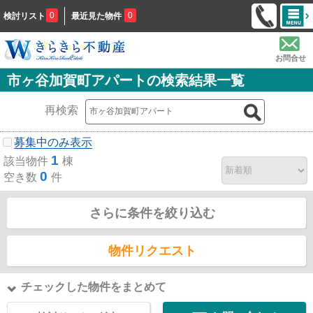
0
0
検討リスト
最近見た物件
お問合せ
市ヶ谷加賀町アパートの検索結果一覧
再検索
募集中のみ表示
1
該当物件
棟
0
空き数
件
さらに条件を絞り込む
物件リクエスト
チェックした物件をまとめて