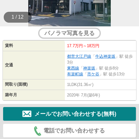
1 / 12
パノラマ写真を見る
賃料
17.7万円～18万円
都営大江戸線
「
牛込神楽坂
」駅 徒歩
3分
交通
東西線
「
神楽坂
」駅 徒歩8分
有楽町線
「
市ケ谷
」駅 徒歩13分
間取り(面積)
1LDK(31.36㎡)
築年月
2020年 7月(築6年)
メールでお問い合わせする(無料)
電話でお問い合わせする