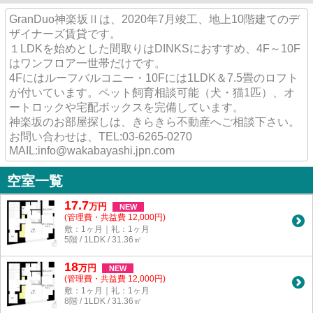
GranDuo神楽坂Ⅱは、2020年7月竣工、地上10階建てのデ
ザイナーズ賃貸です。
１LDKを始めとした間取りはDINKSにおすすめ、4F～10F
はワンフロア一世帯だけです。
4Fにはルーフバルコニー・10Fには1LDK＆7.5畳のロフト
が付いています。ペット飼育相談可能（犬・猫1匹）、オ
ートロックや宅配ボックスを完備しています。
神楽坂のお部屋探しは、きらきら不動産へご相談下さい。
お問い合わせは、TEL:03-6265-0270
MAIL:info@wakabayashi.jpn.com
空室一覧
17.7
万
円
NEW
(管理費・共益費 12,000円)
敷：1ヶ月｜礼：1ヶ月
5階 / 1LDK / 31.36㎡
18
万
円
NEW
(管理費・共益費 12,000円)
敷：1ヶ月｜礼：1ヶ月
8階 / 1LDK / 31.36㎡