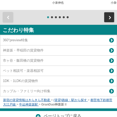
小泉伸也
小泉
前
こだわり特集
360°preview特集
神楽坂・早稲田の賃貸物件
市ヶ谷・飯田橋の賃貸物件
ペット相談可・楽器相談可
1DK・1LDKの賃貸物件
カップル・ファミリー向け特集
新宿の賃貸情報はきらきら不動産
>
(賃貸)路線・駅から探す
>
都営地下鉄都営
大江戸線
>
牛込神楽坂駅
>
GranDuo神楽坂Ⅱ
ページトップに戻る