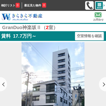
0
0
検討リスト
最近見た物件
お問合せ
GranDuo神楽坂Ⅱ（
2
室）
賃料
17.7
万円～
空室情報を確認