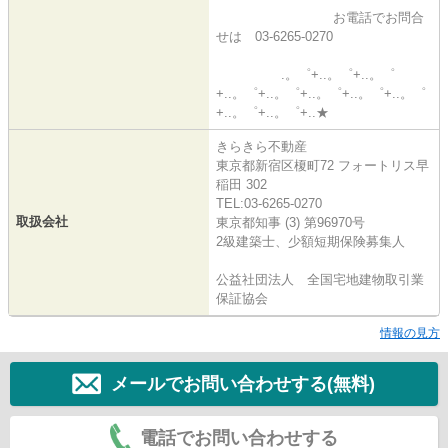
お電話でお問合
せは 03-6265-0270
.。゜+..。゜+..。゜
+..。゜+..。゜+..。゜+..。゜+..。゜
+..。゜+..。゜+..★
きらきら不動産
東京都新宿区榎町72 フォートリス早
稲田 302
TEL:03-6265-0270
取扱会社
東京都知事 (3) 第96970号
2級建築士、少額短期保険募集人
公益社団法人 全国宅地建物取引業
保証協会
情報の見方
メールでお問い合わせする(無料)
電話でお問い合わせする