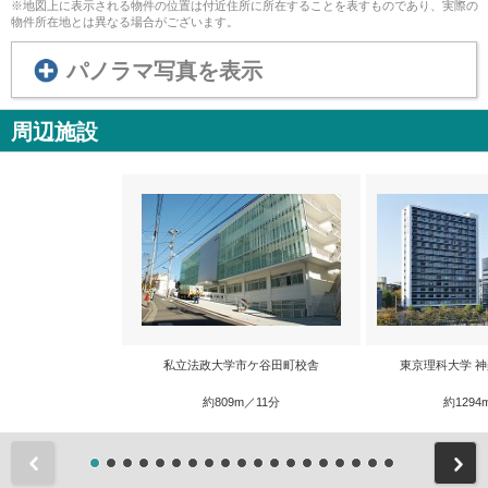
※地図上に表示される物件の位置は付近住所に所在することを表すものであり、実際の
物件所在地とは異なる場合がございます。
パノラマ写真を表示
周辺施設
私立法政大学市ケ谷田町校舎
東京理科大学 
約809m／11分
約1294
前