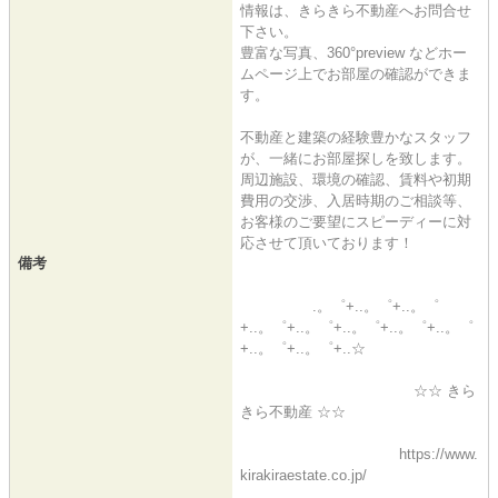
情報は、きらきら不動産へお問合せ
下さい。
豊富な写真、360°preview などホー
ムページ上でお部屋の確認ができま
す。
不動産と建築の経験豊かなスタッフ
が、一緒にお部屋探しを致します。
周辺施設、環境の確認、賃料や初期
費用の交渉、入居時期のご相談等、
お客様のご要望にスピーディーに対
応させて頂いております！
備考
.。゜+..。゜+..。゜
+..。゜+..。゜+..。゜+..。゜+..。゜
+..。゜+..。゜+..☆
☆☆ きら
きら不動産 ☆☆
https://www.
kirakiraestate.co.jp/