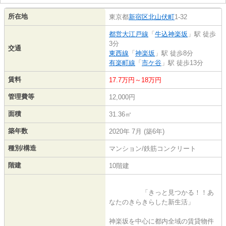
所在地
東京都
新宿区
北山伏町
1-32
都営大江戸線
「
牛込神楽坂
」駅 徒歩
3分
交通
東西線
「
神楽坂
」駅 徒歩8分
有楽町線
「
市ケ谷
」駅 徒歩13分
賃料
17.7万円～18万円
管理費等
12,000円
面積
31.36㎡
築年数
2020年 7月 (築6年)
種別/構造
マンション/鉄筋コンクリート
階建
10階建
「きっと見つかる！！あ
なたのきらきらした新生活」
神楽坂を中心に都内全域の賃貸物件