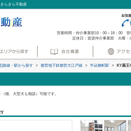
はきらきら不動産
営業時間：仲介事業部10：00～18：00 管理
定休日：賃貸仲介事業部 火曜・
貸)路線・駅から探す
>
都営地下鉄都営大江戸線
>
牛込柳町駅
>
KY薬王
ット（猫、大型犬も相談）可能です。
RY