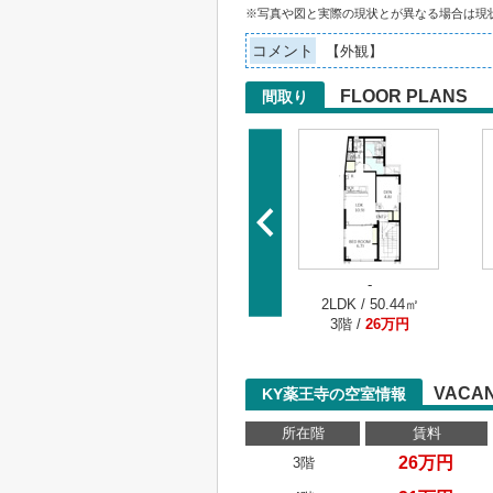
※写真や図と実際の現状とが異なる場合は現
コメント
【外観】
FLOOR PLANS
間取り
-
2LDK / 50.44㎡
3階 /
26万円
VACAN
KY薬王寺の空室情報
所在階
賃料
26万円
3階