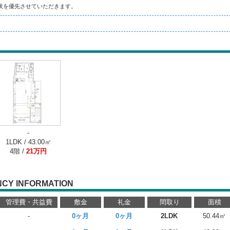
状を優先させていただきます。
-
1LDK / 43.00㎡
4階 /
21万円
CY INFORMATION
管理費・共益費
敷金
礼金
間取り
面積
-
0ヶ月
0ヶ月
2LDK
50.44㎡