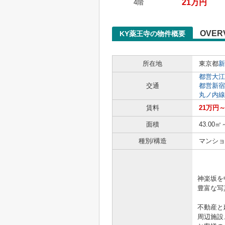
21万円
4階
OVER
KY薬王寺の物件概要
所在地
東京都
新
都営大江
交通
都営新宿
丸ノ内線
賃料
21万円～
面積
43.00㎡
種別/構造
マンショ
「きっ
神楽坂を
豊富な写真
不動産と
周辺施設