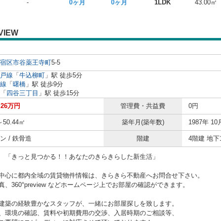
-
0ヶ月
0ヶ月
1LDK
43.00㎡
VIEW
宿区
市谷薬王寺町
5-5
戸線
「
牛込柳町
」駅 徒歩5分
線
「
曙橋
」駅 徒歩9分
「
四谷三丁目
」駅 徒歩15分
26万円
管理費・共益費
0円
～50.44㎡
築年月(築年数)
1987年 10
ン / 鉄骨造
階建
4階建 地下
と見つかる！！あなたのきらきらした新生活」
中心に都内全域の賃貸物件情報は、きらきら不動産へお問合せ下さい。
、360°preview などホームページ上でお部屋の確認ができます。
建築の経験豊かなスタッフが、一緒にお部屋探しを致します。
、環境の確認、賃料や初期費用の交渉、入居時期のご相談等、