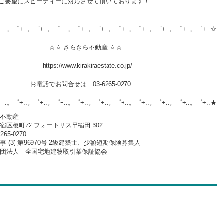
ご要望にスピーディーに対応させて頂いております！
.。゜+..。゜+..。゜+..。゜+..。゜+..。゜+..。゜+..。゜+..。゜+..☆
 きらきら不動産 ☆☆
://www.kirakiraestate.co.jp/
でお問合せは 03-6265-0270
.。゜+..。゜+..。゜+..。゜+..。゜+..。゜+..。゜+..。゜+..。゜+..★
不動産
宿区榎町72 フォートリス早稲田 302
6265-0270
 (3) 第96970号 2級建築士、少額短期保険募集人
社団法人 全国宅地建物取引業保証協会