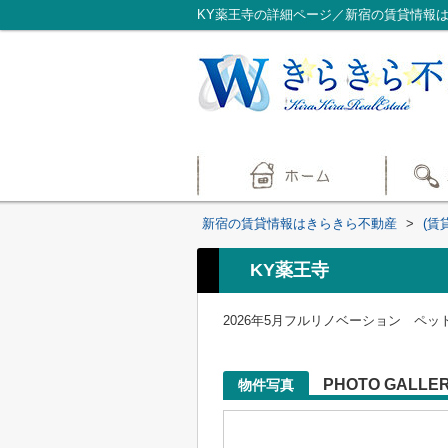
KY薬王寺の詳細ページ／新宿の賃貸情報
新宿の賃貸情報はきらきら不動産
>
(賃
KY薬王寺
2026年5月フルリノベーション ペ
PHOTO GALLE
物件写真