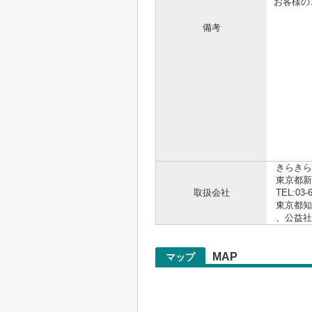
お客様の
備考
.。゜+.
☆☆
https
お電話
.。゜+.
きらきら
東京都新
取扱会社
TEL:03-
東京都知事
、公益
MAP
マップ