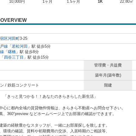
10,000円
1ヶ月
1.5ヶ月
1K
22.80㎡
OVERVIEW
宿区
河田町
3-25
戸線
「
若松河田
」駅 徒歩5分
線
「
曙橋
」駅 徒歩8分
「
四谷三丁目
」駅 徒歩15分
管理費・共益費
築年月(築年数)
ン / 鉄筋コンクリート
階建
と見つかる！！あなたのきらきらした新生活」
中心に都内全域の賃貸物件情報は、きらきら不動産へお問合せ下さい。
、360°preview などホームページ上でお部屋の確認ができます。
建築の経験豊かなスタッフが、一緒にお部屋探しを致します。
、環境の確認、賃料や初期費用の交渉、入居時期のご相談等、