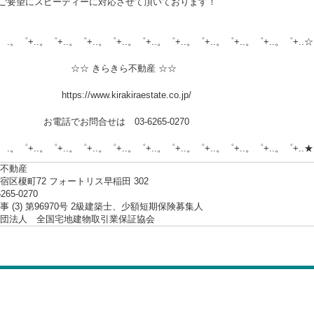
ご要望にスピーディーに対応させて頂いております！
.。゜+..。゜+..。゜+..。゜+..。゜+..。゜+..。゜+..。゜+..。゜+..☆
 きらきら不動産 ☆☆
://www.kirakiraestate.co.jp/
でお問合せは 03-6265-0270
.。゜+..。゜+..。゜+..。゜+..。゜+..。゜+..。゜+..。゜+..。゜+..★
不動産
宿区榎町72 フォートリス早稲田 302
6265-0270
 (3) 第96970号 2級建築士、少額短期保険募集人
社団法人 全国宅地建物取引業保証協会