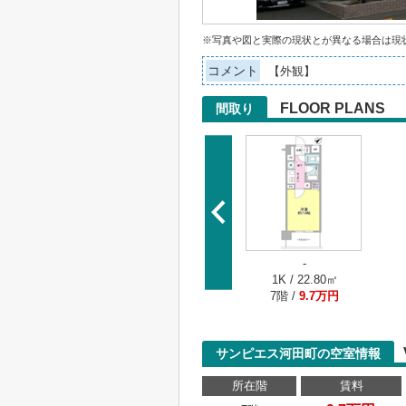
※写真や図と実際の現状とが異なる場合は現
コメント
【外観】
FLOOR PLANS
間取り
-
1K / 22.80㎡
7階 /
9.7万円
サンピエス河田町の空室情報
所在階
賃料