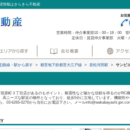
貸情報はきらきら不動産
営業時間：仲介事業部10：00～18：00 管理
定休日：賃貸仲介事業部 火曜・
貸)路線・駅から探す
>
都営地下鉄都営大江戸線
>
若松河田駅
>
サンピ
と新宿原町３丁目店があるのもポイント。耐震性など確かな信頼を得るのがRC
。高ニーズな駅近の物件となっており、徒歩5分に立地しています。機能性や
-6265-0270から当社にお電話下さい。メールinfo@wakabayashi.jp
RY