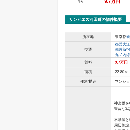
9.7万円
7階
サンピエス河田町の物件概要
所在地
東京都
新
都営大江
交通
都営新宿
丸ノ内線
賃料
9.7万円
面積
22.80㎡
種別/構造
マンショ
「きっ
神楽坂を
豊富な写真
不動産と
周辺施設