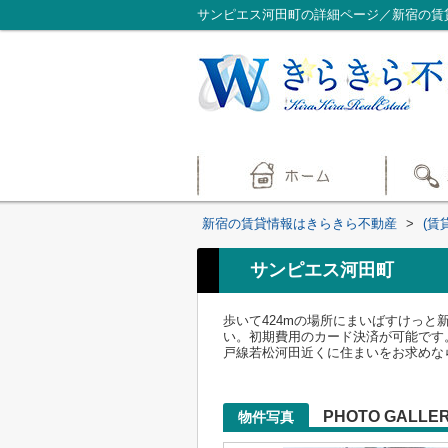
サンピエス河田町の詳細ページ／新宿の賃
新宿の賃貸情報はきらきら不動産
>
(賃
サンピエス河田町
歩いて424mの場所にまいばすけっ
い。初期費用のカード決済が可能です
戸線若松河田近くに住まいをお求めなら、03
PHOTO GALLE
物件写真