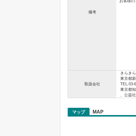
お客様の
備考
.。゜+.
☆☆
https
お電話
.。゜+.
きらきら
東京都新
取扱会社
TEL:03-
東京都知事
、公益
MAP
マップ