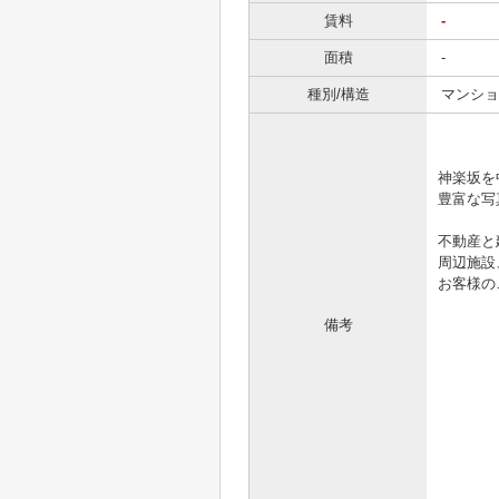
賃料
-
面積
-
種別/構造
マンショ
「きっ
神楽坂を
豊富な写真
不動産と
周辺施設
お客様の
備考
.。゜+.
☆☆
https
お電話