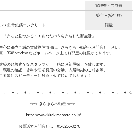
管理費・共益費
築年月(築年数)
ン / 鉄骨鉄筋コンクリート
階建
と見つかる！！あなたのきらきらした新生活」
中心に都内全域の賃貸物件情報は、きらきら不動産へお問合せ下さい。
、360°preview などホームページ上でお部屋の確認ができます。
建築の経験豊かなスタッフが、一緒にお部屋探しを致します。
、環境の確認、賃料や初期費用の交渉、入居時期のご相談等、
ご要望にスピーディーに対応させて頂いております！
.。゜+..。゜+..。゜+..。゜+..。゜+..。゜+..。゜+..。゜+..。゜+..☆
 きらきら不動産 ☆☆
://www.kirakiraestate.co.jp/
でお問合せは 03-6265-0270