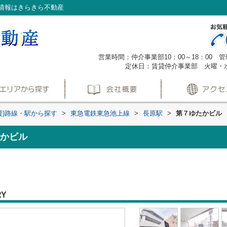
情報はきらきら不動産
営業時間：仲介事業部10：00～18：00 管理
定休日：賃貸仲介事業部 火曜・
貸)路線・駅から探す
>
東急電鉄東急池上線
>
長原駅
>
第７ゆたかビル
かビル
RY