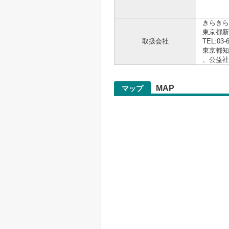
.。゜+.
きらきら
東京都新
取扱会社
TEL:03-
東京都知事
、公益
MAP
マップ