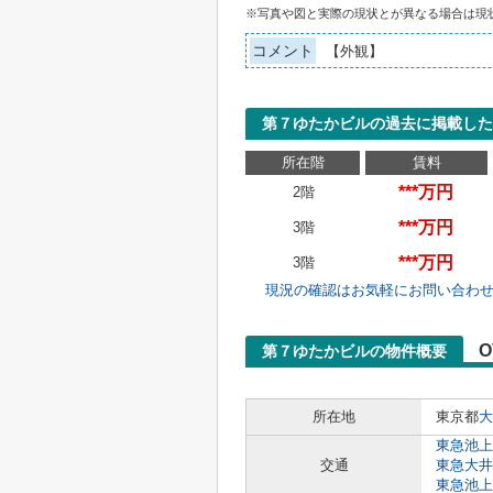
※写真や図と実際の現状とが異なる場合は現
コメント
【外観】
第７ゆたかビルの過去に掲載した
所在階
賃料
***万円
2階
***万円
3階
***万円
3階
現況の確認はお気軽にお問い合わ
O
第７ゆたかビルの物件概要
所在地
東京都
大
東急池上
交通
東急大井
東急池上