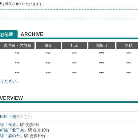
状を優先させていただきます。
ARCHIVE
お部屋
管理費・共益費
敷金
礼金
間取り
面積
***
***
***
***
***
***
***
***
***
***
***
***
***
***
***
せください。
VERVIEW
田区
上池台
１丁目
線
「
長原
」駅 徒歩2分
町線
「
北千束
」駅 徒歩10分
線
「
旗の台
」駅 徒歩10分