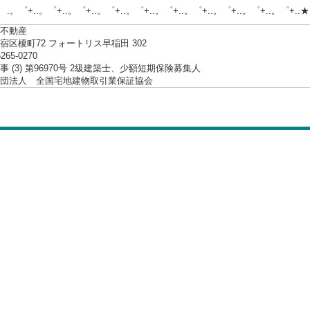
.。゜+..。゜+..。゜+..。゜+..。゜+..。゜+..。゜+..。゜+..。゜+..★
不動産
宿区榎町72 フォートリス早稲田 302
6265-0270
 (3) 第96970号 2級建築士、少額短期保険募集人
社団法人 全国宅地建物取引業保証協会