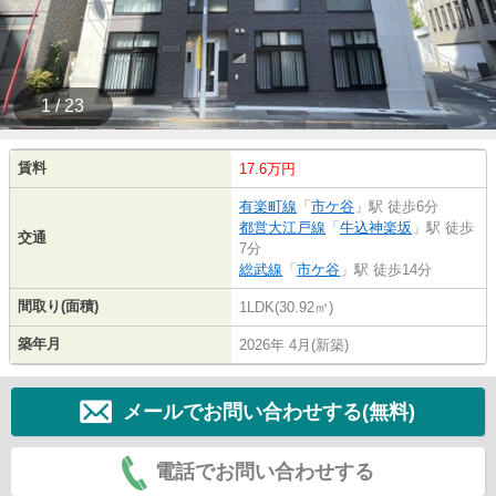
1 / 23
賃料
17.6万円
有楽町線
「
市ケ谷
」駅 徒歩6分
都営大江戸線
「
牛込神楽坂
」駅 徒歩
交通
7分
総武線
「
市ケ谷
」駅 徒歩14分
間取り(面積)
1LDK(30.92㎡)
築年月
2026年 4月(新築)
メールでお問い合わせする(無料)
電話でお問い合わせする