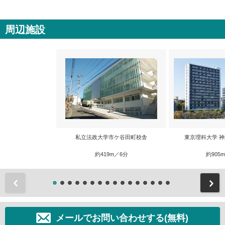
周辺施設
私立法政大学市ケ谷田町校舎
東京理科大学 
約419m／6分
約905
前
メールでお問い合わせする(無料)