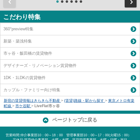
前
こだわり特集
360°preview特集
新築・築浅特集
市ヶ谷・飯田橋の賃貸物件
デザイナーズ・リノベーション賃貸物件
1DK・1LDKの賃貸物件
カップル・ファミリー向け特集
新宿の賃貸情報はきらきら不動産
>
(賃貸)路線・駅から探す
>
東京メトロ有楽
町線
>
市ケ谷駅
>
LiveFlat市ヶ谷
ページトップに戻る
営業時間:仲介事業部10：00～18：00 管理事業部10：00～17：00(火曜15：00）
定休日:賃貸仲介事業部 火曜・水曜 賃貸管理事業部 水曜・日曜・祝日