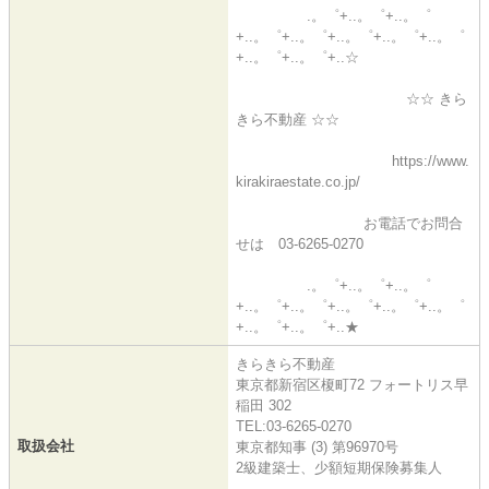
.。゜+..。゜+..。゜
+..。゜+..。゜+..。゜+..。゜+..。゜
+..。゜+..。゜+..☆
☆☆ きら
きら不動産 ☆☆
https://www.
kirakiraestate.co.jp/
お電話でお問合
せは 03-6265-0270
.。゜+..。゜+..。゜
+..。゜+..。゜+..。゜+..。゜+..。゜
+..。゜+..。゜+..★
きらきら不動産
東京都新宿区榎町72 フォートリス早
稲田 302
TEL:03-6265-0270
取扱会社
東京都知事 (3) 第96970号
2級建築士、少額短期保険募集人