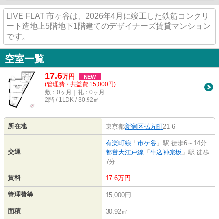
LIVE FLAT 市ヶ谷は、2026年4月に竣工した鉄筋コンクリ
ート造地上5階地下1階建てのデザイナーズ賃貸マンション
です。
空室一覧
17.6
万
円
NEW
(管理費・共益費 15,000円)
敷：0ヶ月｜礼：0ヶ月
2階 / 1LDK / 30.92㎡
所在地
東京都
新宿区
払方町
21-6
有楽町線
「
市ケ谷
」駅 徒歩6～14分
交通
都営大江戸線
「
牛込神楽坂
」駅 徒歩
7分
賃料
17.6万円
管理費等
15,000円
面積
30.92㎡