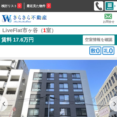
0
0
検討リスト
最近見た物件
お問合せ
LiveFlat市ヶ谷（
1
室）
賃料
17.6万円
空室情報を確認