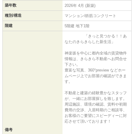
築年数
2026年 4月 (新築)
種別/構造
マンション/鉄筋コンクリート
階建
5階建 地下1階
「きっと見つかる！！あ
なたのきらきらした新生活」
神楽坂を中心に都内全域の賃貸物件
情報は、きらきら不動産へお問合せ
下さい。
豊富な写真、360°preview などホー
ムページ上でお部屋の確認ができま
す。
不動産と建築の経験豊かなスタッフ
が、一緒にお部屋探しを致します。
周辺施設、環境の確認、賃料や初期
費用の交渉、入居時期のご相談等、
お客様のご要望にスピーディーに対
応させて頂いております！
備考