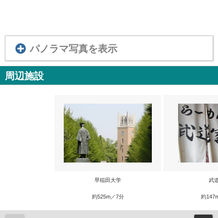
パノラマ写真を表示
周辺施設
早稲田大学
武
約525m／7分
約147