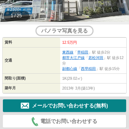
1 / 25
パノラマ写真を見る
賃料
12.5万円
東西線
「
早稲田
」駅 徒歩2分
都営大江戸線
「
若松河田
」駅 徒歩12
交通
分
副都心線
「
西早稲田
」駅 徒歩15分
間取り(面積)
1K(29.02㎡)
築年月
2013年 3月(築13年)
メールでお問い合わせする(無料)
電話でお問い合わせする