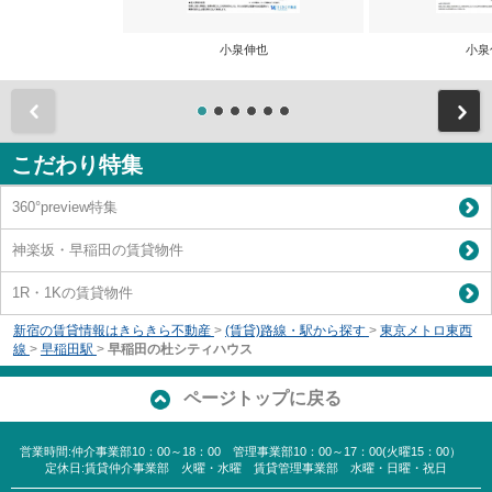
小泉伸也
小泉
前
こだわり特集
360°preview特集
神楽坂・早稲田の賃貸物件
1R・1Kの賃貸物件
新宿の賃貸情報はきらきら不動産
>
(賃貸)路線・駅から探す
>
東京メトロ東西
線
>
早稲田駅
>
早稲田の杜シティハウス
ページトップに戻る
営業時間:仲介事業部10：00～18：00 管理事業部10：00～17：00(火曜15：00）
定休日:賃貸仲介事業部 火曜・水曜 賃貸管理事業部 水曜・日曜・祝日