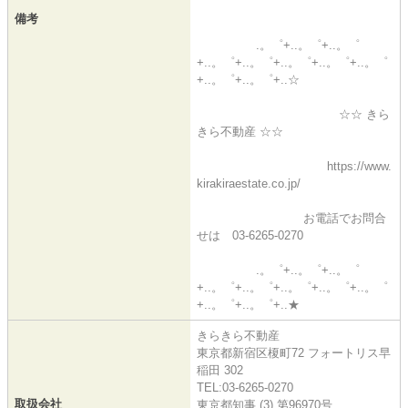
備考
.。゜+..。゜+..。゜
+..。゜+..。゜+..。゜+..。゜+..。゜
+..。゜+..。゜+..☆
☆☆ きら
きら不動産 ☆☆
https://www.
kirakiraestate.co.jp/
お電話でお問合
せは 03-6265-0270
.。゜+..。゜+..。゜
+..。゜+..。゜+..。゜+..。゜+..。゜
+..。゜+..。゜+..★
きらきら不動産
東京都新宿区榎町72 フォートリス早
稲田 302
TEL:03-6265-0270
取扱会社
東京都知事 (3) 第96970号