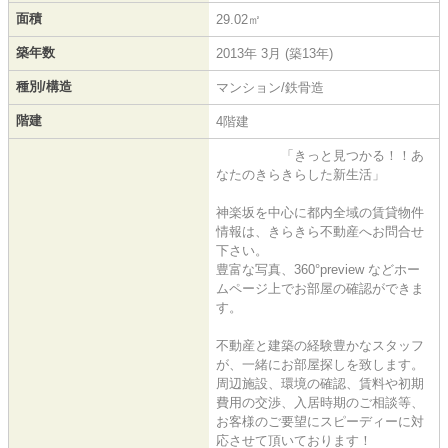
面積
29.02㎡
築年数
2013年 3月 (築13年)
種別/構造
マンション/鉄骨造
階建
4階建
「きっと見つかる！！あ
なたのきらきらした新生活」
神楽坂を中心に都内全域の賃貸物件
情報は、きらきら不動産へお問合せ
下さい。
豊富な写真、360°preview などホー
ムページ上でお部屋の確認ができま
す。
不動産と建築の経験豊かなスタッフ
が、一緒にお部屋探しを致します。
周辺施設、環境の確認、賃料や初期
費用の交渉、入居時期のご相談等、
お客様のご要望にスピーディーに対
応させて頂いております！