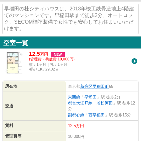
早稲田の杜シティハウスは、2013年竣工鉄骨造地上4階建
てのマンションです。早稲田駅まで徒歩2分、オートロッ
ク、SECOM標準装備で女性でも安心してお住まいいただ
けます。
空室一覧
12.5
万
円
NEW
(管理費・共益費 10,000円)
敷：1ヶ月｜礼：1ヶ月
4階 / 1K / 29.02㎡
所在地
東京都
新宿区
早稲田町
69
東西線
「
早稲田
」駅 徒歩2分
都営大江戸線
「
若松河田
」駅 徒歩12
交通
分
副都心線
「
西早稲田
」駅 徒歩15分
賃料
12.5万円
管理費等
10,000円