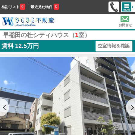
0
0
検討リスト
最近見た物件
お問合せ
早稲田の杜シティハウス（
1
室）
賃料
12.5万円
空室情報を確認