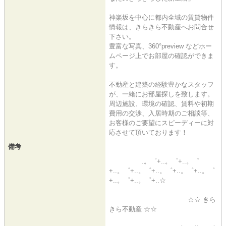
神楽坂を中心に都内全域の賃貸物件
情報は、きらきら不動産へお問合せ
下さい。
豊富な写真、360°preview などホー
ムページ上でお部屋の確認ができま
す。
不動産と建築の経験豊かなスタッフ
が、一緒にお部屋探しを致します。
周辺施設、環境の確認、賃料や初期
費用の交渉、入居時期のご相談等、
お客様のご要望にスピーディーに対
応させて頂いております！
備考
.。゜+..。゜+..。゜
+..。゜+..。゜+..。゜+..。゜+..。゜
+..。゜+..。゜+..☆
☆☆ きら
きら不動産 ☆☆