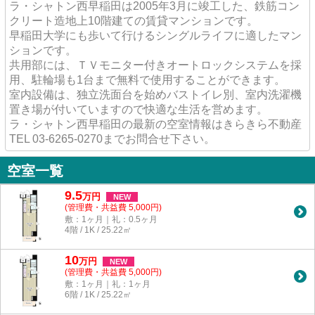
ラ・シャトン西早稲田は2005年3月に竣工した、鉄筋コン
クリート造地上10階建ての賃貸マンションです。
早稲田大学にも歩いて行けるシングルライフに適したマン
ションです。
共用部には、ＴＶモニター付きオートロックシステムを採
用、駐輪場も1台まで無料で使用することができます。
室内設備は、独立洗面台を始めバストイレ別、室内洗濯機
置き場が付いていますので快適な生活を営めます。
ラ・シャトン西早稲田の最新の空室情報はきらきら不動産
TEL 03-6265-0270までお問合せ下さい。
空室一覧
9.5
万
円
NEW
(管理費・共益費 5,000円)
敷：1ヶ月｜礼：0.5ヶ月
4階 / 1K / 25.22㎡
10
万
円
NEW
(管理費・共益費 5,000円)
敷：1ヶ月｜礼：1ヶ月
6階 / 1K / 25.22㎡