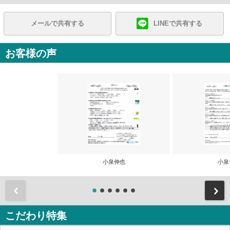
メールで共有する
LINEで共有する
お客様の声
小泉伸也
小泉
前
こだわり特集