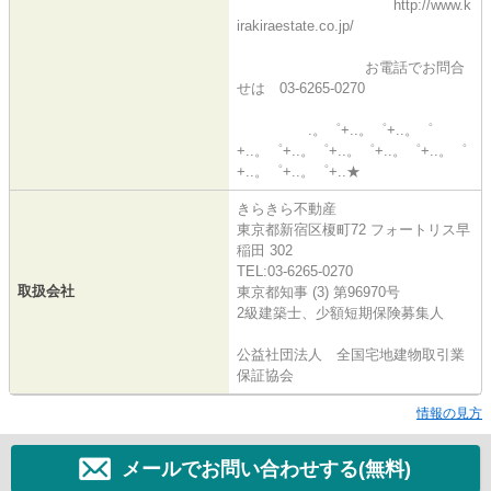
http://www.k
irakiraestate.co.jp/
お電話でお問合
せは 03-6265-0270
.。゜+..。゜+..。゜
+..。゜+..。゜+..。゜+..。゜+..。゜
+..。゜+..。゜+..★
きらきら不動産
東京都新宿区榎町72 フォートリス早
稲田 302
TEL:03-6265-0270
取扱会社
東京都知事 (3) 第96970号
2級建築士、少額短期保険募集人
公益社団法人 全国宅地建物取引業
保証協会
情報の見方
メールでお問い合わせする(無料)