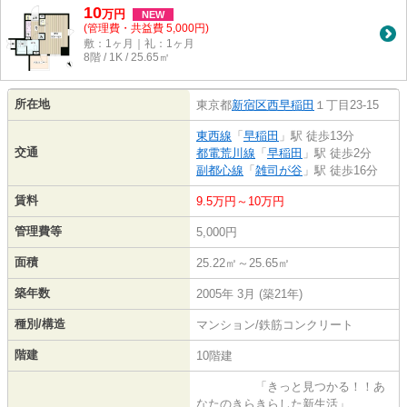
10
万
円
NEW
(管理費・共益費 5,000円)
敷：1ヶ月｜礼：1ヶ月
8階 / 1K / 25.65㎡
所在地
東京都
新宿区
西早稲田
１丁目23-15
東西線
「
早稲田
」駅 徒歩13分
交通
都電荒川線
「
早稲田
」駅 徒歩2分
副都心線
「
雑司が谷
」駅 徒歩16分
賃料
9.5万円～10万円
管理費等
5,000円
面積
25.22㎡～25.65㎡
築年数
2005年 3月 (築21年)
種別/構造
マンション/鉄筋コンクリート
階建
10階建
「きっと見つかる！！あ
なたのきらきらした新生活」