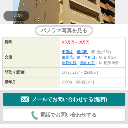
1 / 23
パノラマ写真を見る
賃料
9.5万円～10万円
東西線
「
早稲田
」駅 徒歩13分
交通
都電荒川線
「
早稲田
」駅 徒歩2分
副都心線
「
雑司が谷
」駅 徒歩16分
間取り(面積)
1K(25.22㎡～25.65㎡)
築年月
2005年 3月(築21年)
メールでお問い合わせする(無料)
電話でお問い合わせする