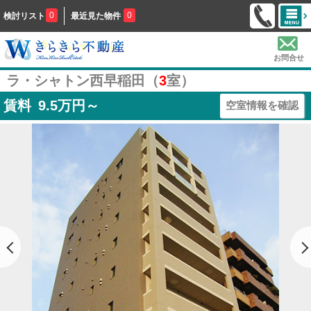
0
0
検討リスト
最近見た物件
お問合せ
ラ・シャトン西早稲田（
3
室）
賃料
9.5
万円～
空室情報を確認