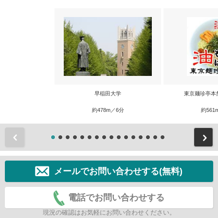
早稲田大学
東京麺珍亭本
約478m／6分
約561
前
メールでお問い合わせする(無料)
電話でお問い合わせする
現況の確認はお気軽にお問い合わせください。