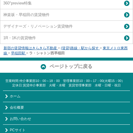
360°preview特集
神楽坂・早稲田の賃貸物件
デザイナーズ・リノベーション賃貸物件
1R・1Kの賃貸物件
新宿の賃貸情報はきらきら不動産
>
(賃貸)路線・駅から探す
>
東京メトロ東西
線
>
早稲田駅
>
ラ・シャトン西早稲田
ページトップに戻る
営業時間:仲介事業部10：00～18：00 管理事業部10：00～17：00(火曜15：00）
定休日:賃貸仲介事業部 火曜・水曜 賃貸管理事業部 水曜・日曜・祝日
ホーム
会社概要
お問い合わせ
PCサイト