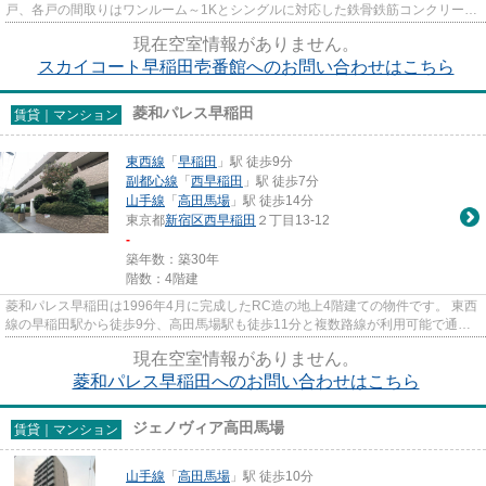
戸、各戸の間取りはワンルーム～1Kとシングルに対応した鉄骨鉄筋コンクリート
造（ＳＲＣ造）のマンションで...
現在空室情報がありません。
スカイコート早稲田壱番館へのお問い合わせはこちら
菱和パレス早稲田
賃貸｜マンション
東西線
「
早稲田
」駅 徒歩9分
副都心線
「
西早稲田
」駅 徒歩7分
山手線
「
高田馬場
」駅 徒歩14分
東京都
新宿区
西早稲田
２丁目13-12
-
築年数：築30年
階数：4階建
菱和パレス早稲田は1996年4月に完成したRC造の地上4階建ての物件です。 東西
線の早稲田駅から徒歩9分、高田馬場駅も徒歩11分と複数路線が利用可能で通
勤・通学やプライベートに役立つ...
現在空室情報がありません。
菱和パレス早稲田へのお問い合わせはこちら
ジェノヴィア高田馬場
賃貸｜マンション
山手線
「
高田馬場
」駅 徒歩10分