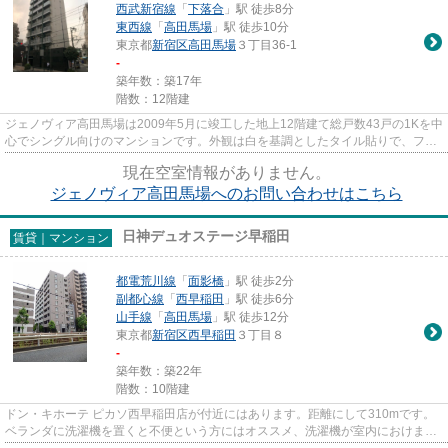
西武新宿線
「
下落合
」駅 徒歩8分
東西線
「
高田馬場
」駅 徒歩10分
東京都
新宿区
高田馬場
３丁目36-1
-
築年数：築17年
階数：12階建
ジェノヴィア高田馬場は2009年5月に竣工した地上12階建て総戸数43戸の1Kを中
心でシングル向けのマンションです。外観は白を基調としたタイル貼りで、ファ
サードには高級感のある天然石...
現在空室情報がありません。
ジェノヴィア高田馬場へのお問い合わせはこちら
日神デュオステージ早稲田
賃貸｜マンション
都電荒川線
「
面影橋
」駅 徒歩2分
副都心線
「
西早稲田
」駅 徒歩6分
山手線
「
高田馬場
」駅 徒歩12分
東京都
新宿区
西早稲田
３丁目８
-
築年数：築22年
階数：10階建
ドン・キホーテ ピカソ西早稲田店が付近にはあります。距離にして310mです。
ベランダに洗濯機を置くと不便という方にはオススメ、洗濯機が室内におけま
す。光ファイバーをつかったお住...