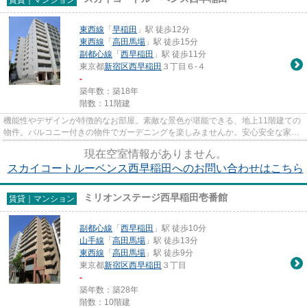
東西線
「
早稲田
」駅 徒歩12分
東西線
「
高田馬場
」駅 徒歩15分
副都心線
「
西早稲田
」駅 徒歩11分
東京都
新宿区
西早稲田
３丁目６-４
-
築年数：築18年
階数：11階建
機能性やデザインが特徴的なお部屋。素敵な景色が堪能できる、地上11階建ての
物件。バルコニー付きの物件でガーデニングを楽しみませんか。安心安全な家を
お探しの場合はRC構造の物件...
現在空室情報がありません。
スカイコートルーベンス西早稲田へのお問い合わせはこちら
ミリオンステージ西早稲田壱番館
賃貸｜マンション
副都心線
「
西早稲田
」駅 徒歩10分
山手線
「
高田馬場
」駅 徒歩13分
東西線
「
高田馬場
」駅 徒歩9分
東京都
新宿区
西早稲田
３丁目
-
築年数：築28年
階数：10階建