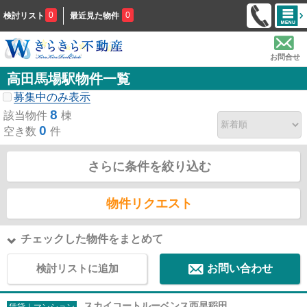
0
0
検討リスト
最近見た物件
お問合せ
高田馬場駅物件一覧
募集中のみ表示
8
該当物件
棟
0
空き数
件
さらに条件を絞り込む
物件リクエスト
チェックした物件をまとめて
検討リストに追加
お問い合わせ
スカイコートルーベンス西早稲田
賃貸｜マンション