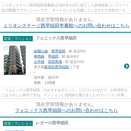
ミリオンステージ西早稲田壱番館は1997年10月に竣工した鉄骨鉄筋コンクリート
造10階建てのマンションです。 オートロックを完備していますので女性の一人暮
らしも安心です。 山手線や...
現在空室情報がありません。
ミリオンステージ西早稲田壱番館へのお問い合わせはこちら
フェニックス西早稲田
賃貸｜マンション
副都心線
「
西早稲田
」駅 徒歩6分
東西線
「
早稲田
」駅 徒歩8分
山手線
「
高田馬場
」駅 徒歩14分
東京都
新宿区
西早稲田
２丁目
-
築年数：築25年
階数：10階建
「フェニックス西早稲田」のおすすめポイント。二口コンロなので、お料理好き
にはうれしい条件ですね。マンションに光回線を繋げましたのでパソコン作業が
ラクラク。防犯効果の高い、...
現在空室情報がありません。
フェニックス西早稲田へのお問い合わせはこちら
レガーロ西早稲田
賃貸｜マンション