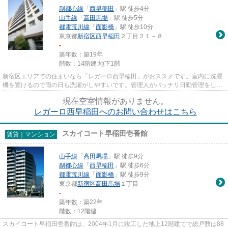
副都心線
「
西早稲田
」駅 徒歩4分
山手線
「
高田馬場
」駅 徒歩5分
都電荒川線
「
面影橋
」駅 徒歩10分
東京都
新宿区
西早稲田
２丁目２１－８
-
築年数：築19年
階数：14階建 地下1階
新宿区エリアでの住まいなら「レガーロ西早稲田」がおススメです。室内に洗濯
機を置けるので雨の日も洗濯がしやすいです。管理人がバッチリ日勤管理をして
いる物件。コンクリート躯体...
現在空室情報がありません。
レガーロ西早稲田へのお問い合わせはこちら
スカイコート早稲田壱番館
賃貸｜マンション
山手線
「
高田馬場
」駅 徒歩9分
副都心線
「
西早稲田
」駅 徒歩6分
都電荒川線
「
面影橋
」駅 徒歩9分
東京都
新宿区
高田馬場
１丁目
-
築年数：築22年
階数：12階建
スカイコート早稲田壱番館は、2004年1月に竣工した地上12階建てで総戸数は88