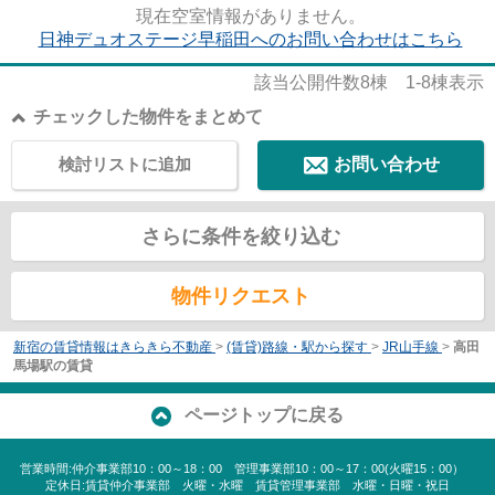
現在空室情報がありません。
日神デュオステージ早稲田へのお問い合わせはこちら
該当公開件数
8
棟
1-8
棟表示
チェックした物件をまとめて
検討リストに追加
お問い合わせ
さらに条件を絞り込む
物件リクエスト
新宿の賃貸情報はきらきら不動産
>
(賃貸)路線・駅から探す
>
JR山手線
>
高田
馬場駅の賃貸
ページトップに戻る
営業時間:仲介事業部10：00～18：00 管理事業部10：00～17：00(火曜15：00）
定休日:賃貸仲介事業部 火曜・水曜 賃貸管理事業部 水曜・日曜・祝日