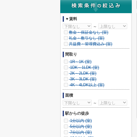
▼賃料
～
敷金・保証金なし (
室)
礼金・敷引なし (
室)
共益費・管理費込み (
室)
間取り
1R～1K (
室)
1DK～1LDK (
室)
2K～2LDK (
室)
3K～3LDK (
室)
4K～4LDK以上 (
室)
面積
～
駅からの徒歩
1分以内 (
室)
5分以内 (
室)
7分以内 (
室)