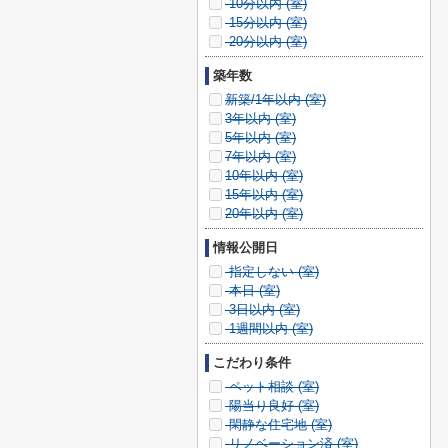
10分以内 (
室)
15分以内 (
室)
20分以内 (
室)
築年数
新築/1年以内 (
室)
3年以内 (
室)
5年以内 (
室)
7年以内 (
室)
10年以内 (
室)
15年以内 (
室)
20年以内 (
室)
情報公開日
指定しない (
室)
本日 (
室)
3日以内 (
室)
1週間以内 (
室)
こだわり条件
ペット相談 (
室)
陽当り良好 (
室)
閑静な住宅地 (
室)
リノベーション済 (
室)