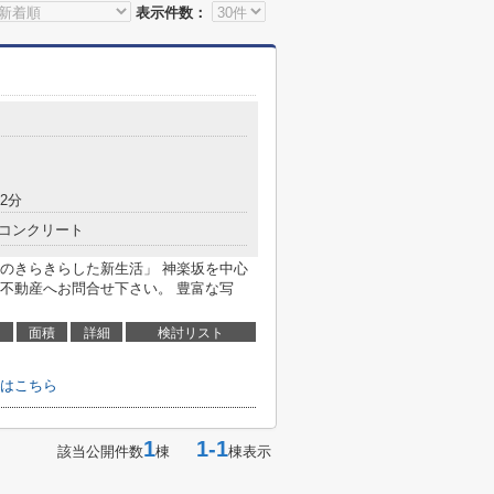
表示件数：
2分
コンクリート
らきらした新生活」 神楽坂を中心
不動産へお問合せ下さい。 豊富な写
面積
詳細
検討リスト
はこちら
1
1-1
該当公開件数
棟
棟表示