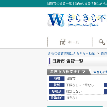
日野市の賃貸一覧｜新宿の賃貸情報はきら
新宿の賃貸情報はきらきら不動産
>
(賃
日野市 賃貸一覧
≫さらに
地域
日野市
賃料
下限なし～上限なし
駅徒歩
指定しない
設備条件
指定なし