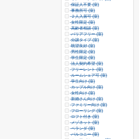
保証人不要 (
室)
事務所可 (
室)
２人入居可 (
室)
女性限定 (
室)
高齢者相談 (
室)
バリアフリー (
室)
分譲タイプ (
室)
眺望良好 (
室)
男性限定 (
室)
学生限定 (
室)
法人契約希望 (
室)
フリーレント (
室)
ルームシェア可 (
室)
学生向け (
室)
カップル向け (
室)
女性向け (
室)
新婚さん向け (
室)
ファミリー向け (
室)
フローリング (
室)
ロフト付き (
室)
メゾネット (
室)
ベランダ (
室)
バルコニー (
室)