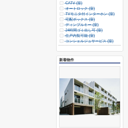
CATV (
室)
オートロック (
室)
TVモニタ付インターホン (
室)
宅配ボックス (
室)
ディンプルキー (
室)
24時間ゴミ出し可 (
室)
住戸内覧可能 (
室)
コンシェルジュサービス (
室)
新着物件