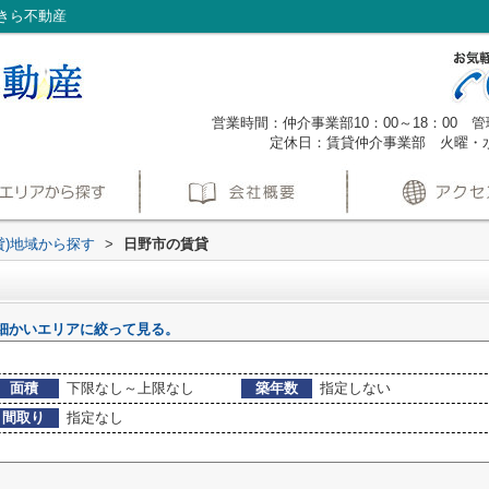
きら不動産
営業時間：仲介事業部10：00～18：00 管理
定休日：賃貸仲介事業部 火曜・
貸)地域から探す
>
日野市の賃貸
細かいエリアに絞って見る。
面積
下限なし～上限なし
築年数
指定しない
間取り
指定なし