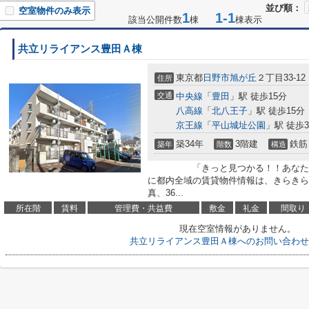
並び順：
空室物件のみ表示
1
1-1
該当公開件数
棟
棟表示
共立リライアンス豊田Ａ棟
東京都
日野市
旭が丘
２丁目33-12
住所
交通
中央線
「
豊田
」駅 徒歩15分
八高線
「
北八王子
」駅 徒歩15分
京王線
「
平山城址公園
」駅 徒歩3
築34年
3階建
鉄筋
築年
階数
構造
「きっと見つかる！！あなたのき
に都内全域の賃貸物件情報は、きらきら
真、36...
所在階
賃料
管理費・共益費
敷金
礼金
間取り
現在空室情報がありません。
共立リライアンス豊田Ａ棟へのお問い合わせ