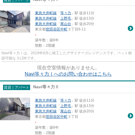
東急大井町線
「
等々力
」駅 徒歩11分
東急大井町線
「
上野毛
」駅 徒歩13分
東急大井町線
「
尾山台
」駅 徒歩20分
東京都
世田谷区
中町
３丁目6-11
-
築年数：築6年
階数：2階建
Navi等々力Ⅰは、2019年9月に竣工したデザイナーズレジデンスです。ペット相
談可能な３LDKです。
現在空室情報がありません。
Navi等々力Ⅰへのお問い合わせはこちら
Navi等々力Ⅱ
賃貸｜アパート
東急大井町線
「
等々力
」駅 徒歩11分
東急大井町線
「
上野毛
」駅 徒歩13分
東急大井町線
「
尾山台
」駅 徒歩20分
東京都
世田谷区
中町
３丁目
-
築年数：築6年
階数：2階建