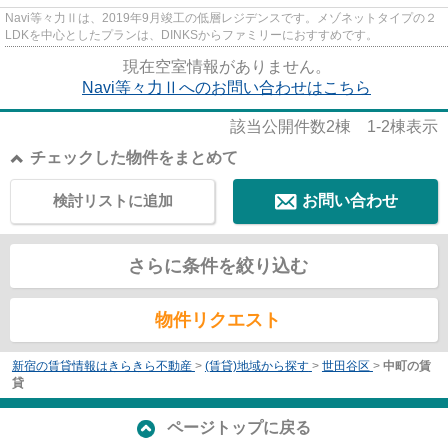
Navi等々力Ⅱは、2019年9月竣工の低層レジデンスです。メゾネットタイプの２
LDKを中心としたプランは、DINKSからファミリーにおすすめです。
現在空室情報がありません。
Navi等々力Ⅱへのお問い合わせはこちら
該当公開件数
2
棟
1-2
棟表示
チェックした物件をまとめて
検討リストに追加
お問い合わせ
さらに条件を絞り込む
物件リクエスト
新宿の賃貸情報はきらきら不動産
>
(賃貸)地域から探す
>
世田谷区
>
中町の賃
貸
ページトップに戻る