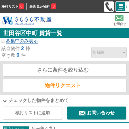
0
0
検討リスト
最近見た物件
お問合せ
世田谷区中町 賃貸一覧
募集中のみ表示
2
該当物件
棟
0
空き数
件
さらに条件を絞り込む
物件リクエスト
チェックした物件をまとめて
検討リストに追加
お問い合わせ
Navi等々力Ⅰ
賃貸｜アパート