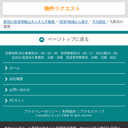
物件リクエスト
新宿の賃貸情報はきらきら不動産
>
(賃貸)地域から探す
>
千代田区
>
九段北の
賃貸
ページトップに戻る
営業時間:仲介事業部10：00～18：00 管理事業部10：00～17：00(火曜15：00）
定休日:賃貸仲介事業部 火曜・水曜 賃貸管理事業部 水曜・日曜・祝日
ホーム
会社概要
お問い合わせ
PCサイト
プライバシーポリシー
利用規約
｜アクセスマップ
｜
Copyright(c) きらきら不動産 All rights reserved.