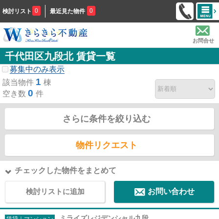
0
0
検討リスト
最近見た物件
お問合せ
千代田区九段北 賃貸一覧
募集中のみ表示
1
該当物件
棟
0
空き数
件
さらに条件を絞り込む
物件リクエスト
チェックした物件をまとめて
検討リストに追加
お問い合わせ
ミライズレジデンシャル九段
賃貸｜マンション