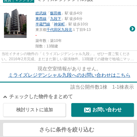
総武線
「
飯田橋
」駅 徒歩4分
東西線
「
九段下
」駅 徒歩6分
半蔵門線
「
神保町
」駅 徒歩10分
東京都
千代田区
九段北
１丁目9-13
-
築年数：築10年
階数：13階建
当社イチオシの物件の「ミライズレジデンシャル九段」。ぜひ一度ご覧くださ
い。2016年2月完成、まだまだ新しい築浅物件。13階建ての建物で地域にマッチ
した物件。防音効果や耐火性の高...
現在空室情報がありません。
ミライズレジデンシャル九段へのお問い合わせはこちら
該当公開件数
1
棟
1-1
棟表示
チェックした物件をまとめて
検討リストに追加
お問い合わせ
さらに条件を絞り込む