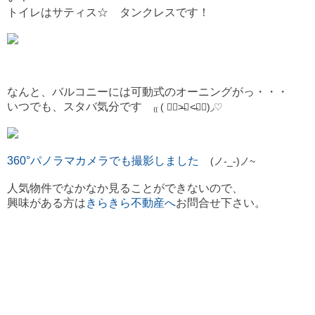
トイレはサティス☆ タンクレスです！
なんと、バルコニーには可動式のオーニングがっ・・・
いつでも、スタバ気分です
₍₍ ( ๑॔˃̶◡ ˂̶๑॓)◞♡
360°パノラマカメラでも撮影しました
(ノ-_-)ノ~
人気物件でなかなか見ることができないので、
興味がある方は
きらきら不動産へ
お問合せ下さい。