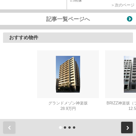
＞次のページ
記事一覧ページへ
おすすめ物件
グランドメゾン神楽坂
BRIZZ神楽坂
28.9万円
12.