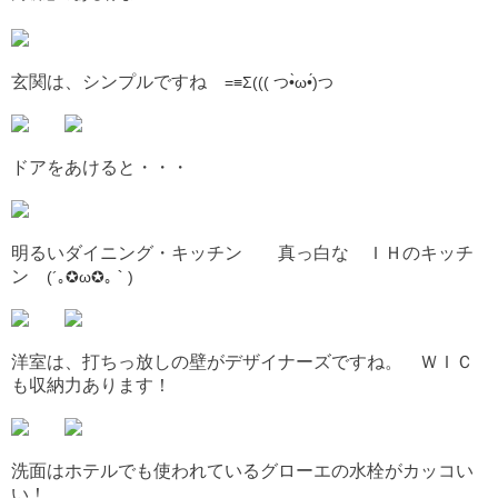
玄関は、シンプルですね
=≡Σ((( つ•̀ω•́)つ
ドアをあけると・・・
明るいダイニング・キッチン 真っ白な ＩＨのキッチ
ン
(´｡✪ω✪｡｀)
洋室は、打ちっ放しの壁がデザイナーズですね。 ＷＩＣ
も収納力あります！
洗面はホテルでも使われているグローエの水栓がカッコい
い！