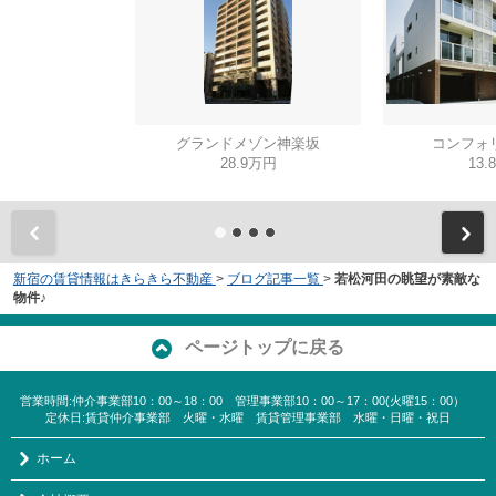
グランドメゾン神楽坂
コンフォ
28.9万円
13.
新宿の賃貸情報はきらきら不動産
>
ブログ記事一覧
>
若松河田の眺望が素敵な
物件♪
ページトップに戻る
営業時間:仲介事業部10：00～18：00 管理事業部10：00～17：00(火曜15：00）
定休日:賃貸仲介事業部 火曜・水曜 賃貸管理事業部 水曜・日曜・祝日
ホーム